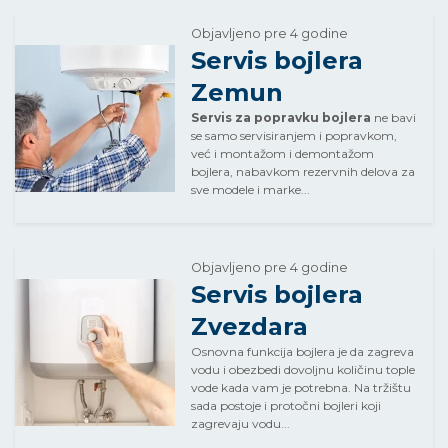
Objavljeno pre 4 godine
Servis bojlera
Zemun
Servis za popravku bojlera
ne bavi
se samo servisiranjem i popravkom,
već i montažom i demontažom
bojlera, nabavkom rezervnih delova za
sve modele i marke...
Objavljeno pre 4 godine
Servis bojlera
Zvezdara
Osnovna funkcija bojlera je da zagreva
vodu i obezbedi dovoljnu količinu tople
vode kada vam je potrebna. Na tržištu
sada postoje i protočni bojleri koji
zagrevaju vodu...