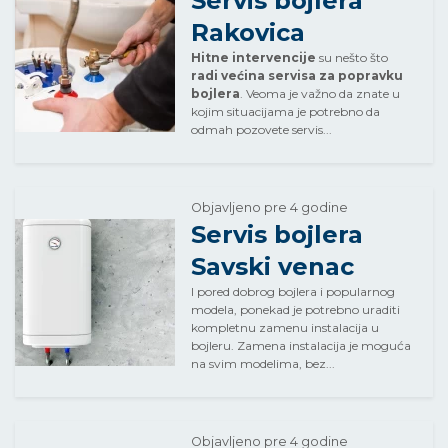
Servis bojlera
Rakovica
Hitne intervencije
su nešto što
radi većina servisa za popravku
bojlera
. Veoma je važno da znate u
kojim situacijama je potrebno da
odmah pozovete servis...
Objavljeno pre 4 godine
Servis bojlera
Savski venac
I pored dobrog bojlera i popularnog
modela, ponekad je potrebno uraditi
kompletnu zamenu instalacija u
bojleru. Zamena instalacija je moguća
na svim modelima, bez...
Objavljeno pre 4 godine