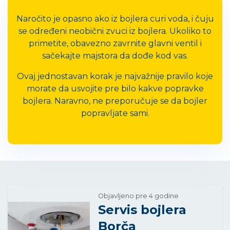
Naročito je opasno ako iz bojlera curi voda, i čuju
se određeni neobični zvuci iz bojlera. Ukoliko to
primetite, obavezno zavrnite glavni ventil i
sačekajte majstora da dođe kod vas.
Ovaj jednostavan korak je najvažnije pravilo koje
morate da usvojite pre bilo kakve popravke
bojlera. Naravno, ne preporučuje se da bojler
popravljate sami.
Objavljeno pre 4 godine
Servis bojlera
Borča