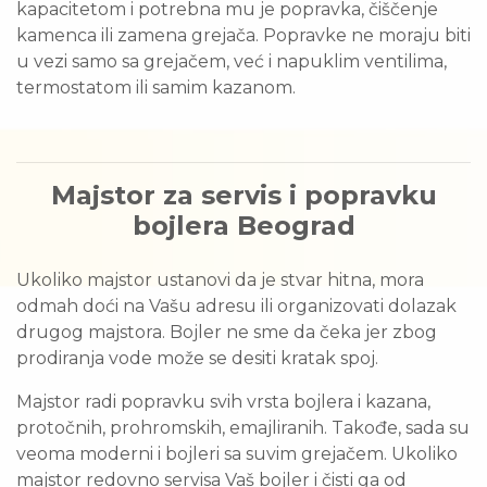
kapacitetom i potrebna mu je popravka, čiščenje
kamenca ili zamena grejača. Popravke ne moraju biti
u vezi samo sa grejačem, već i napuklim ventilima,
termostatom ili samim kazanom.
Majstor za servis i popravku
bojlera Beograd
Ukoliko majstor ustanovi da je stvar hitna, mora
odmah doći na Vašu adresu ili organizovati dolazak
drugog majstora. Bojler ne sme da čeka jer zbog
prodiranja vode može se desiti kratak spoj.
Majstor radi popravku svih vrsta bojlera i kazana,
protočnih, prohromskih, emajliranih. Takođe, sada su
veoma moderni i bojleri sa suvim grejačem. Ukoliko
majstor redovno servisa Vaš bojler i čisti ga od