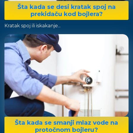
Šta kada se desi kratak spoj na
prekidaču kod bojlera?
Kratak spoj ili iskakanje...
Šta kada se smanji mlaz vode na
protočnom bojleru?