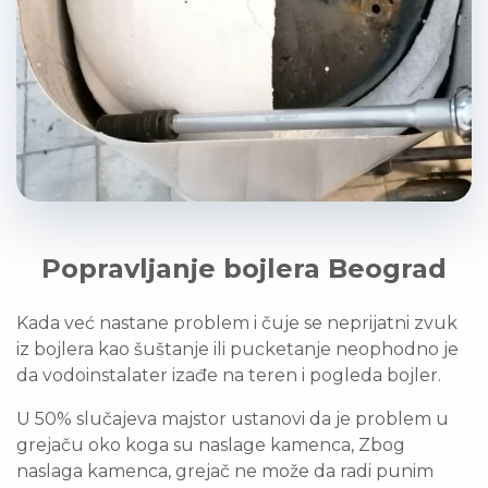
Popravljanje bojlera Beograd
Kada već nastane problem i čuje se neprijatni zvuk
iz bojlera kao šuštanje ili pucketanje neophodno je
da vodoinstalater izađe na teren i pogleda bojler.
U 50% slučajeva majstor ustanovi da je problem u
grejaču oko koga su naslage kamenca, Zbog
naslaga kamenca, grejač ne može da radi punim