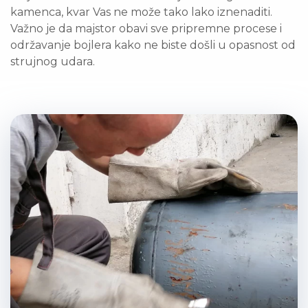
kamenca, kvar Vas ne može tako lako iznenaditi.
Važno je da majstor obavi sve pripremne procese i
održavanje bojlera kako ne biste došli u opasnost od
strujnog udara.