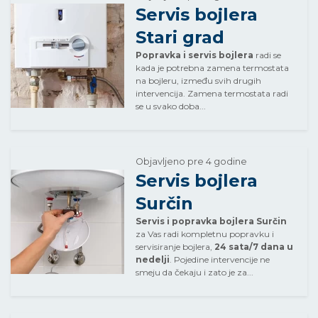
Servis bojlera
Stari grad
Popravka i servis bojlera
radi se
kada je potrebna zamena termostata
na bojleru, između svih drugih
intervencija. Zamena termostata radi
se u svako doba...
Objavljeno pre 4 godine
Servis bojlera
Surčin
Servis i popravka bojlera Surčin
za Vas radi kompletnu popravku i
servisiranje bojlera,
24 sata/7 dana u
nedelji
. Pojedine intervencije ne
smeju da čekaju i zato je za...