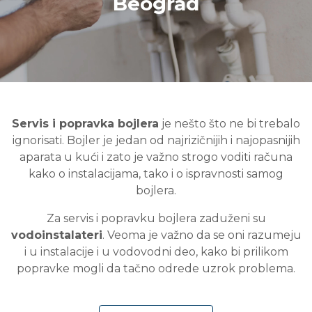
Beograd
Servis i popravka bojlera
je nešto što ne bi trebalo
ignorisati. Bojler je jedan od najrizičnijih i najopasnijih
aparata u kući i zato je važno strogo voditi računa
kako o instalacijama, tako i o ispravnosti samog
bojlera.
Za servis i popravku bojlera zaduženi su
vodoinstalateri
. Veoma je važno da se oni razumeju
i u instalacije i u vodovodni deo, kako bi prilikom
popravke mogli da tačno odrede uzrok problema.