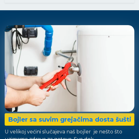
Bojler sa suvim grejačima dosta šušti
U velikoj većini slučajeva naš bojler je nešto što