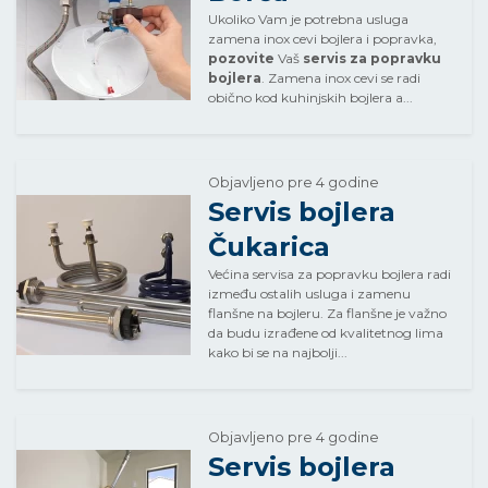
Ukoliko Vam je potrebna usluga
zamena inox cevi bojlera i popravka,
pozovite
Vaš
servis za popravku
bojlera
. Zamena inox cevi se radi
obično kod kuhinjskih bojlera a...
Objavljeno pre 4 godine
Servis bojlera
Čukarica
Većina servisa za popravku bojlera radi
između ostalih usluga i zamenu
flanšne na bojleru. Za flanšne je važno
da budu izrađene od kvalitetnog lima
kako bi se na najbolji...
Objavljeno pre 4 godine
Servis bojlera