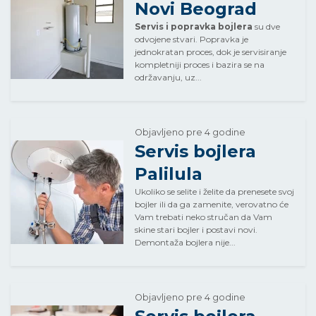
Novi Beograd
Servis i popravka bojlera
su dve
odvojene stvari. Popravka je
jednokratan proces, dok je servisiranje
kompletniji proces i bazira se na
održavanju, uz...
Objavljeno pre 4 godine
Servis bojlera
Palilula
Ukoliko se selite i želite da prenesete svoj
bojler ili da ga zamenite, verovatno će
Vam trebati neko stručan da Vam
skine stari bojler i postavi novi.
Demontaža bojlera nije...
Objavljeno pre 4 godine