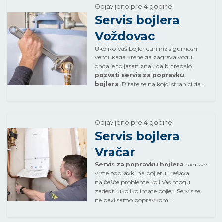
Objavljeno pre 4 godine
Servis bojlera
Voždovac
Ukoliko Vaš bojler curi niz sigurnosni
ventil kada krene da zagreva vodu,
onda je to jasan znak da bi trebalo
pozvati servis za popravku
bojlera
. Pitate se na kojoj stranici da...
Objavljeno pre 4 godine
Servis bojlera
Vračar
Servis za popravku bojlera
radi sve
vrste popravki na bojleru i rešava
najčešće probleme koji Vas mogu
zadesiti ukoliko imate bojler. Servis se
ne bavi samo popravkom...