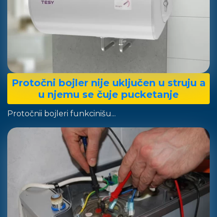
Protočni bojler nije uključen u struju a
u njemu se čuje pucketanje
Protočnii bojleri funkcinišu...