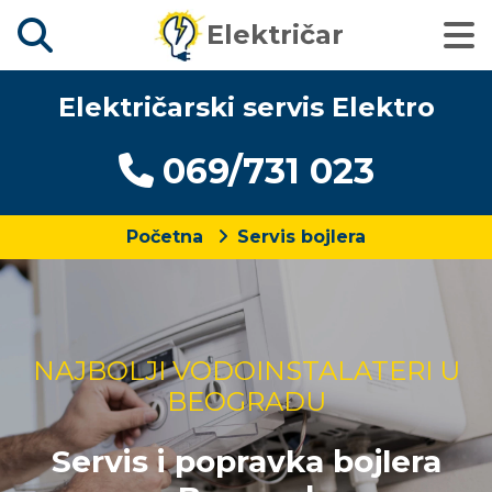
Električar
Električarski servis Elektro
069/731 023
Početna
Servis bojlera
NAJBOLJI VODOINSTALATERI U
BEOGRADU
Servis i popravka bojlera