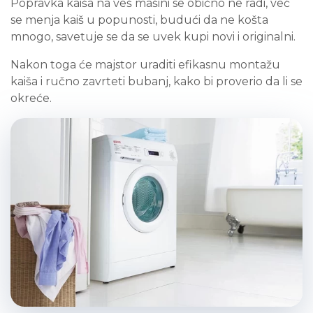
Popravka kaiša na veš mašini se obično ne radi, već
se menja kaiš u popunosti, budući da ne košta
mnogo, savetuje se da se uvek kupi novi i originalni.
Nakon toga će majstor uraditi efikasnu montažu
kaiša i ručno zavrteti bubanj, kako bi proverio da li se
okreće.