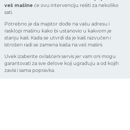
veš mašine
će ovu intervenciju rešiti za nekoliko
sati.
Potrebno je da majstor dođe na vašu adresu i
rasklopi mašinu kako bi ustanovio u kakvom je
stanju kaiš. Kada se utvrdi da je kaiš razvučen i
istrošen radi se zamena kaiša na veš mašini.
Uvek izaberite ovlašćeni servis jer vam oni mogu
garantovati za sve delove koji ugrađuju a od kojih
zavisi i sama popravka.