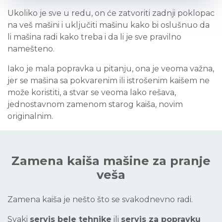
Ukoliko je sve u redu, on će zatvoriti zadnji poklopac
na veš mašini i uključiti mašinu kako bi oslušnuo da
li mašina radi kako treba i da li je sve pravilno
namešteno.
Iako je mala popravka u pitanju, ona je veoma važna,
jer se mašina sa pokvarenim ili istrošenim kaišem ne
može koristiti, a stvar se veoma lako rešava,
jednostavnom zamenom starog kaiša, novim
originalnim.
Zamena kaiša mašine za pranje
veša
Zamena kaiša je nešto što se svakodnevno radi.
Svaki
servis bele tehnike
ili
servis za popravku