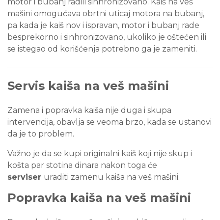
motor i bubanj radili sinhronizovano. Kaiš na veš
mašini omogućava obrtni uticaj motora na bubanj,
pa kada je kaiš nov i ispravan, motor i bubanj rade
besprekorno i sinhronizovano, ukoliko je oštećen ili
se istegao od korišćenja potrebno ga je zameniti.
Servis kaiša na veš mašini
Zamena i popravka kaiša nije duga i skupa
intervencija, obavlja se veoma brzo, kada se ustanovi
da je to problem.
Važno je da se kupi originalni kaiš koji nije skup i
košta par stotina dinara nakon toga će
serviser
uraditi zamenu kaiša na veš mašini.
Popravka kaiša na veš mašini