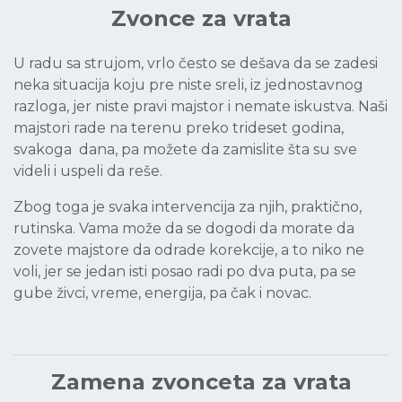
Zvonce za vrata
U radu sa strujom, vrlo često se dešava da se zadesi
neka situacija koju pre niste sreli, iz jednostavnog
razloga, jer niste pravi majstor i nemate iskustva. Naši
majstori rade na terenu preko trideset godina,
svakoga dana, pa možete da zamislite šta su sve
videli i uspeli da reše.
Zbog toga je svaka intervencija za njih, praktično,
rutinska. Vama može da se dogodi da morate da
zovete majstore da odrade korekcije, a to niko ne
voli, jer se jedan isti posao radi po dva puta, pa se
gube živci, vreme, energija, pa čak i novac.
Zamena zvonceta za vrata