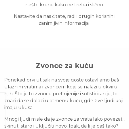
nešto krene kako ne treba i slično.
Nastavite da nas čitate, radi i drugih korisnih i
zanimljivih informacija.
Zvonce za kuću
Ponekad prvi utisak na svoje goste ostavljamo baš
ulaznim vratima i zvoncem koje se nalazi u okviru
njih. Što je to zvonce prefinjenije i sofisticiranije, to
znači da se dolazi u otmenu kuću, gde žive ljudi koji
imaju ukusa.
Mnogi ljudi misle da je zvonce za vrata lako povezati,
skinuti staro i uključiti novo. Ipak, da li je baš tako?