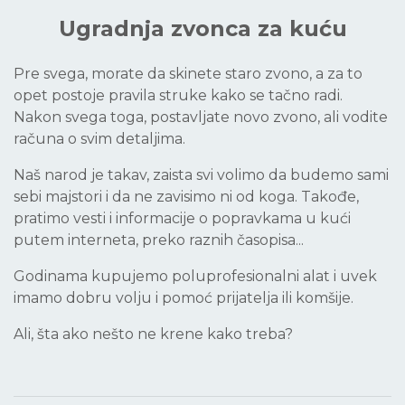
Ugradnja zvonca za kuću
Pre svega, morate da skinete staro zvono, a za to
opet postoje pravila struke kako se tačno radi.
Nakon svega toga, postavljate novo zvono, ali vodite
računa o svim detaljima.
Naš narod je takav, zaista svi volimo da budemo sami
sebi majstori i da ne zavisimo ni od koga. Takođe,
pratimo vesti i informacije o popravkama u kući
putem interneta, preko raznih časopisa...
Godinama kupujemo poluprofesionalni alat i uvek
imamo dobru volju i pomoć prijatelja ili komšije.
Ali, šta ako nešto ne krene kako treba?