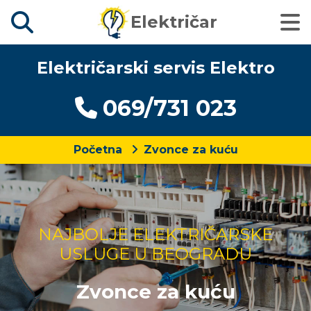
Električar
Električarski servis Elektro
069/731 023
Početna
Zvonce za kuću
NAJBOLJE ELEKTRIČARSKE
USLUGE U BEOGRADU
Zvonce za kuću