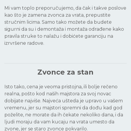
Mi vam toplo preporučujemo, da čak i takve poslove
kao što je zamena zvonca za vrata, prepustite
stručnim licima. Samo tako možete da budete
sigurni da su i demontaža i montaža odrađene kako
pravila struke to nalažu i dobićete garanciju na
izrvršene radove.
Zvonce za stan
Isto tako, cena je veoma pristojna, ili bolje rečeno
realna, pošto kod naših majstora za svoj novac
dobijate najviše. Najveća ušteda je upravo u vašem
vremenu, jer su majstori spremni da dođu kad god
poželite, ne morate da ih čekate nekoliko dana, i da
ljudi moraju da vam kucaju na vrata umesto da
zvone, jer se staro zvonce pokvarilo.