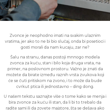
Zvonce je neophodno imati na svakim ulaznim
vratima, jer ako to ne bi bio slučaj, onda bi posetioci i
gosti morali da nam kucaju, zar ne?
Šalu na stranu, danas postoji mnnogo modela
zvonca za kuću, stan i bilo koja druga vrata, na
primer, na poslovnom prostoru. Važno je znati da
možete da birate između raznih vrsta zvukova koji
će se čuti pritiskom na zvono, i to može da bude
cvrkut ptica ili jednostavno – ding dong.
U našem tekstu saznajte više o tome kako se menja i
bira zvonce za kuću ili stan, da li bi to trebalo da
radite sami ili da zovete majstore, šta se dešava ako