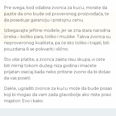
Pre svega, kod odabira zvonca za kuću, morate da
pazite da ono bude od proveronog proizvođača, te
da poseduje garanciju i pristojnu cenu.
Izbegavajte jeftine modele, jer se zna stara narodna
izreka – koliko para, toliko i muzike. Takva zvonca su
neproveronog kvaliteta, pa će isto toliko i trajati, biti
pouzdana ili se pokvariti i slično.
Što više platite, a zvonca zaista nisu skupa, vi ćete
biti mirniji tokom dužeg niza godina i imaćete
prijatan osećaj kada neko pritisne zvono da bi došao
da vas poseti.
Dakle, ugraditi zvonce za kuću može da bude posao
koji bi mogao da vam zada glavobolje ako niste pravi
majstori. Evo i kako.