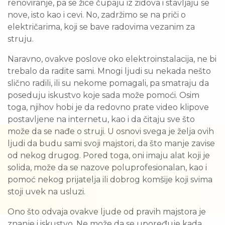
renoviranje, pa se žice čupaju iz zidova i stavljaju se
nove, isto kao i cevi. No, zadržimo se na priči o
električarima, koji se bave radovima vezanim za
struju.
Naravno, ovakve poslove oko elektroinstalacija, ne bi
trebalo da radite sami. Mnogi ljudi su nekada nešto
slično radili, ili su nekome pomagali, pa smatraju da
poseduju iskustvo koje sada može pomoći. Osim
toga, njihov hobi je da redovno prate video klipove
postavljene na internetu, kao i da čitaju sve što
može da se nađe o struji. U osnovi svega je želja ovih
ljudi da budu sami svoji majstori, da što manje zavise
od nekog drugog. Pored toga, oni imaju alat koji je
solida, može da se nazove poluprofesionalan, kao i
pomoć nekog prijatelja ili dobrog komšije koji svima
stoji uvek na usluzi.
Ono što odvaja ovakve ljude od pravih majstora je
znanje i iskustvo. Ne može da se upoređuje kada