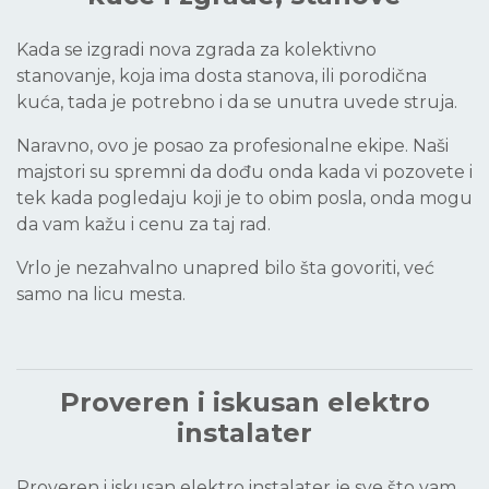
Kada se izgradi nova zgrada za kolektivno
stanovanje, koja ima dosta stanova, ili porodična
kuća, tada je potrebno i da se unutra uvede struja.
Naravno, ovo je posao za profesionalne ekipe. Naši
majstori su spremni da dođu onda kada vi pozovete i
tek kada pogledaju koji je to obim posla, onda mogu
da vam kažu i cenu za taj rad.
Vrlo je nezahvalno unapred bilo šta govoriti, već
samo na licu mesta.
Proveren i iskusan elektro
instalater
Proveren i iskusan elektro instalater je sve što vam