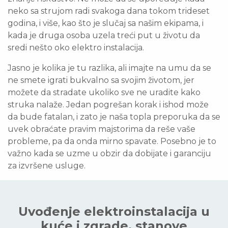
neko sa strujom radi svakoga dana tokom trideset
godina, i više, kao što je slučaj sa našim ekipama, i
kada je druga osoba uzela treći put u životu da
sredi nešto oko elektro instalacija.
Jasno je kolika je tu razlika, ali imajte na umu da se
ne smete igrati bukvalno sa svojim životom, jer
možete da stradate ukoliko sve ne uradite kako
struka nalaže. Jedan pogrešan korak i ishod može
da bude fatalan, i zato je naša topla preporuka da se
uvek obraćate pravim majstorima da reše vaše
probleme, pa da onda mirno spavate. Posebno je to
važno kada se uzme u obzir da dobijate i garanciju
za izvršene usluge.
Uvođenje elektroinstalacija u
kuće i zgrade, stanove