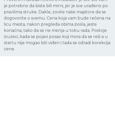
je potrebno da biste bili mirni, jer je sve urađeno po
pravilima struke. Dakle, zovite naše majstore da se
dogovorite o svemu. Cena koja vam bude rečena na
licu mesta, nakon pregleda obima posla, jeste
konačna, tako da se ne menja u toku rada. Postoje
izuzeci, kada se pojavi posao koji mora da se reši a u
startu nije mogao biti viđen i tada se odradi korekcija
cene.