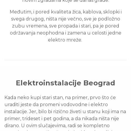
novim zgradama koje se danas grade.
Međutim, i pored kvaliteta žica, kablova, sklopki i
svega drugog, ništa nije večno, sve je podložno
zubu vremena, sve propada i stari, pa je pored
održavanja neophodna i zamena u celosti jedne
elektro mreže.
Elektroinstalacije Beograd
Kada neko kupi stari stan, na primer, prvo što će
uraditi jeste da promeni vodovodne i elektro
instalacije. Jer, bilo bi rizično živeti u stanu koji ima na
primer, trideset i pet godina, a da nikada ništa nije
dirano. U ovim slučajevima, radi se kompletno