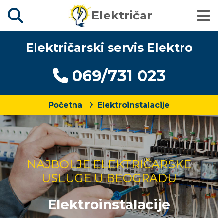
Električar
Električarski servis Elektro
069/731 023
Početna
Elektroinstalacije
NAJBOLJE ELEKTRIČARSKE
USLUGE U BEOGRADU
Elektroinstalacije