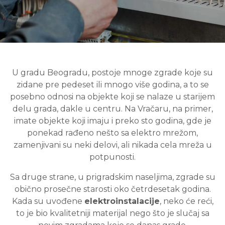
U gradu Beogradu, postoje mnoge zgrade koje su
zidane pre pedeset ili mnogo više godina, a to se
posebno odnosi na objekte koji se nalaze u starijem
delu grada, dakle u centru. Na Vračaru, na primer,
imate objekte koji imaju i preko sto godina, gde je
ponekad rađeno nešto sa elektro mrežom,
zamenjivani su neki delovi, ali nikada cela mreža u
potpunosti.
Sa druge strane, u prigradskim naseljima, zgrade su
obično prosečne starosti oko četrdesetak godina.
Kada su uvođene
elektroinstalacije
, neko će reći,
to je bio kvalitetniji materijal nego što je slučaj sa