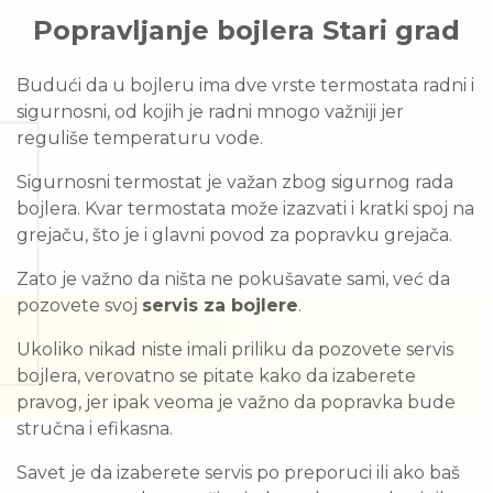
Popravljanje bojlera Stari grad
Budući da u bojleru ima dve vrste termostata radni i
sigurnosni, od kojih je radni mnogo važniji jer
reguliše temperaturu vode.
Sigurnosni termostat je važan zbog sigurnog rada
bojlera. Kvar termostata može izazvati i kratki spoj na
grejaču, što je i glavni povod za popravku grejača.
Zato je važno da ništa ne pokušavate sami, već da
pozovete svoj
servis za bojlere
.
Ukoliko nikad niste imali priliku da pozovete servis
bojlera, verovatno se pitate kako da izaberete
pravog, jer ipak veoma je važno da popravka bude
stručna i efikasna.
Savet je da izaberete servis po preporuci ili ako baš