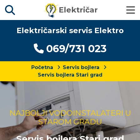
Električar
Električarski servis Elektro
069/731 023
Početna
Servis bojlera
Servis bojlera Stari grad
NAJBOLJI VODOINSTALATERI U
STAROM GRADU
Servis bojlera Stari grad