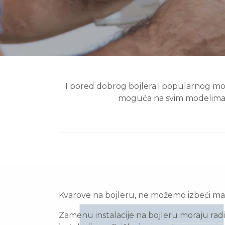
I pored dobrog bojlera i popularnog mod
moguća na svim modelima, be
Kvarove na bojleru, ne možemo izbeći ma kol
Zamenu instalacije na bojleru moraju radit