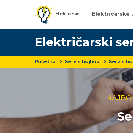
Električarske 
Električar
Električarski se
Početna
Servis bojlera
Servis bo
NAJBO
Se