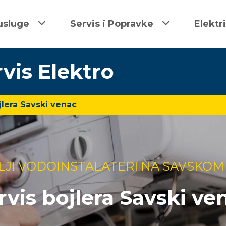
usluge
Servis i Popravke
Elektr
rvis Elektro
jlera Savski venac
LJI VODOINSTALATERI NA SAVSKOM
rvis bojlera Savski ve