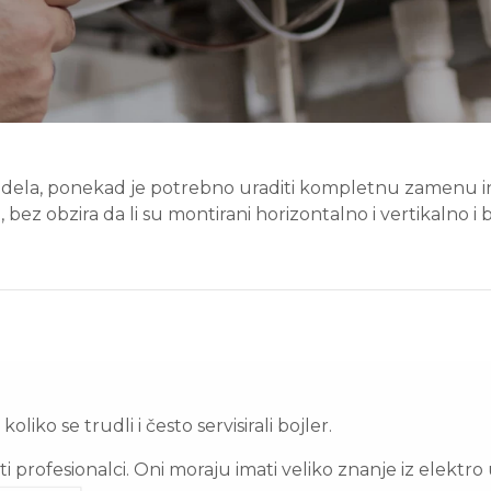
ela, ponekad je potrebno uraditi kompletnu zamenu inst
z obzira da li su montirani horizontalno i vertikalno i 
iko se trudli i često servisirali bojler.
i profesionalci. Oni moraju imati veliko znanje iz elektr