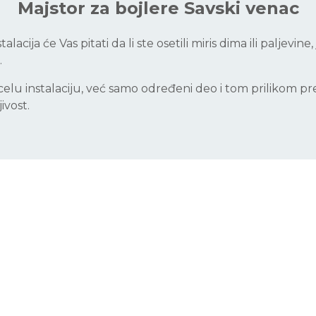
Majstor za bojlere Savski venac
cija će Vas pitati da li ste osetili miris dima ili paljevine
.
celu instalaciju, već samo određeni deo i tom prilikom p
ivost.