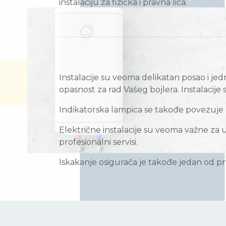
instalaciju za fizička i pravna lica.
Instalacije su veoma delikatan posao i jed
opasnost za rad Vašeg bojlera. Instalacije
Indikatorska lampica se takođe povezuje p
Električne instalacije su veoma važne za u
profesionalni servisi.
Iskakanje osigurača je takođe jedan od pr