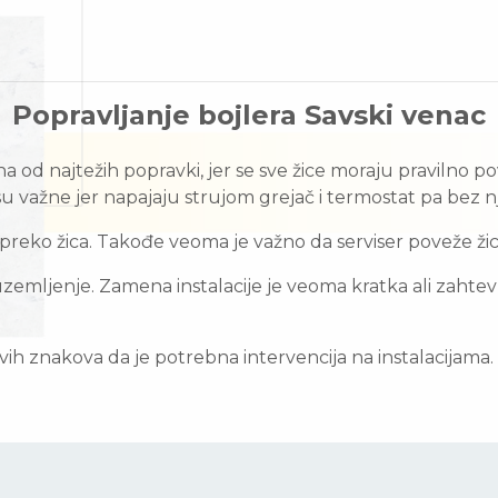
Popravljanje bojlera Savski venac
na od najtežih popravki, jer se sve žice moraju pravilno p
 su važne jer napajaju strujom grejač i termostat pa bez 
reko žica. Takođe veoma je važno da serviser poveže žice 
zemljenje. Zamena instalacije je veoma kratka ali zahtevn
vih znakova da je potrebna intervencija na instalacijama.