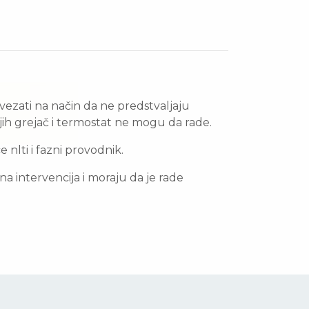
ovezati na način da ne predstvaljaju
njih grejač i termostat ne mogu da rade.
nlti i fazni provodnik.
a intervencija i moraju da je rade