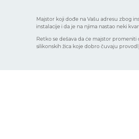
Majstor koji dođe na Vašu adresu zbog instala
instalacije i da je na njima nastao neki kvar
Retko se dešava da će majstor promeniti 
silikonskih žica koje dobro čuvaju provodlj