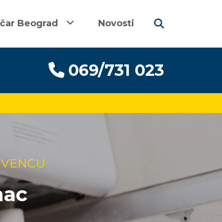
ičar Beograd
Novosti
069/731 023
 VENCU
nac