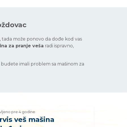
Voždovac
ve, tada može ponovo da dođe kod vas
na za pranje veša
radi ispravno,
et budete imali problem sa mašinom za
vljeno pre 4 godine
rvis veš mašina