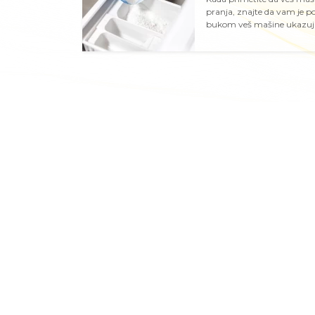
pranja, znajte da vam je p
bukom veš mašine ukazuju d