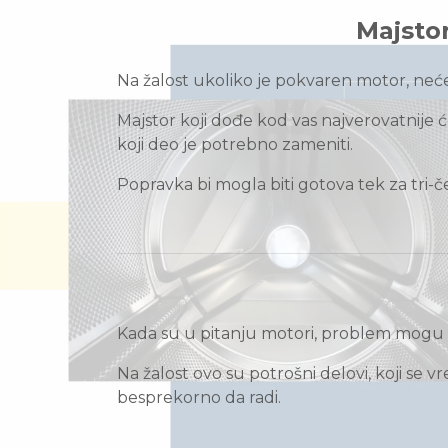
Majsto
Na žalost ukoliko je pokvaren motor, neć
Majstor koji dođe kod vas najverovatnije ć
koji deo je potrebno zameniti.
Popravka bi mogla biti gotova tek za tri
Kada su u pitanju motori, problem mogu pravi
Na žalost ovo su potrošni delovi, koji se
besprekorno da radi.