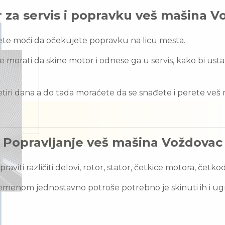
r za servis i popravku veš mašina V
ete moći da očekujete popravku na licu mesta.
e morati da skine motor i odnese ga u servis, kako bi ust
-četiri dana a do tada moraćete da se snađete i perete 
Popravljanje veš mašina Voždovac
ti različiti delovi, rotor, stator, četkice motora, četkodr
 vremenom jednostavno potroše potrebno je skinuti ih i u