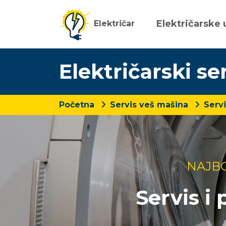
Električarske 
Električar
Električarski se
Početna
Servis veš mašina
Serv
NAJBO
Servis i