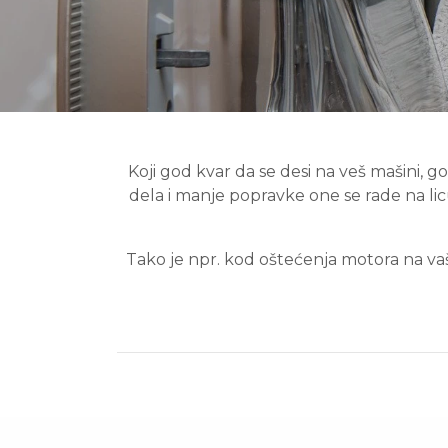
Koji god kvar da se desi na veš mašini, 
dela i manje popravke one se rade na lic
Tako je npr. kod oštećenja motora na vaš