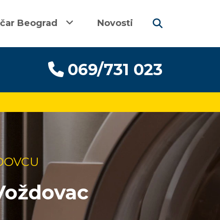
ičar Beograd
Novosti
069/731 023
ŽDOVCU
 Voždovac