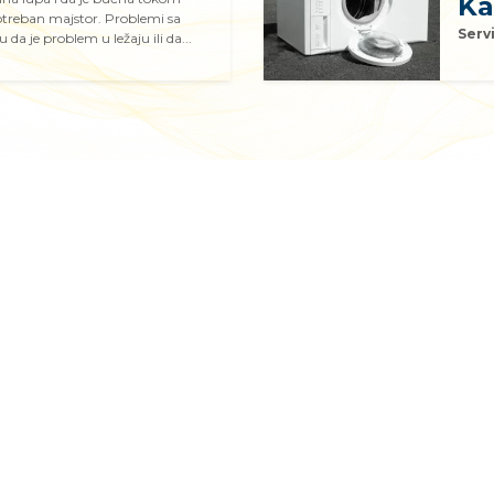
Ka
otreban majstor. Problemi sa
Serv
a je problem u ležaju ili da...
Mail za reklamacije: hidroelektra3@gmail.com