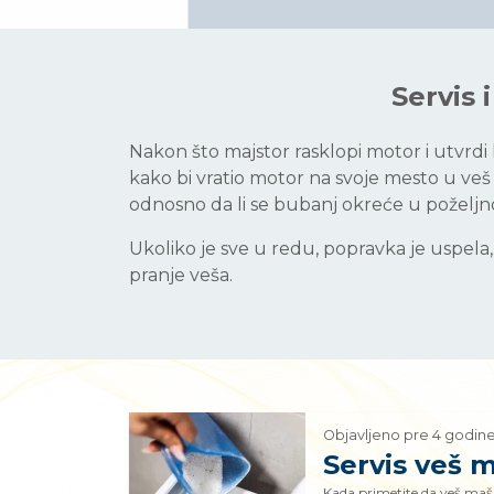
Servis 
Nakon što majstor rasklopi motor i utvrdi
kako bi vratio motor na svoje mesto u veš m
odnosno da li se bubanj okreće u poželj
Ukoliko je sve u redu, popravka je uspel
pranje veša.
Objavljeno pre 4 godin
Servis veš 
Kada primetite da veš maš