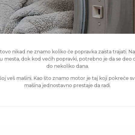
gotovo nikad ne znamo koliko će popravka zaista trajati. 
u mesta, dok kod većih popravki, potrebno je da se deo o
do nekoliko dana.
oj veš mašini. Kao što znamo motor je taj koji pokreće sv
mašina jednostavno prestaje da radi.