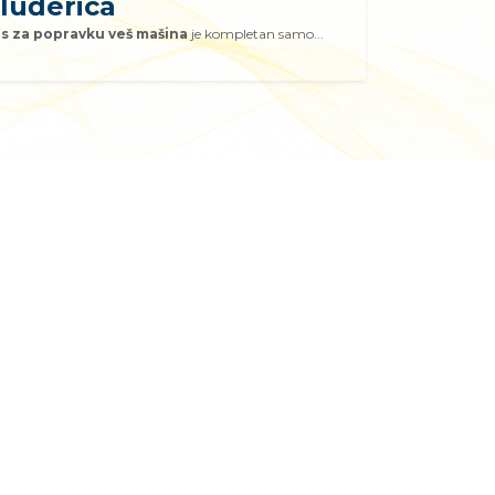
luđerica
is za popravku veš mašina
je kompletan samo...