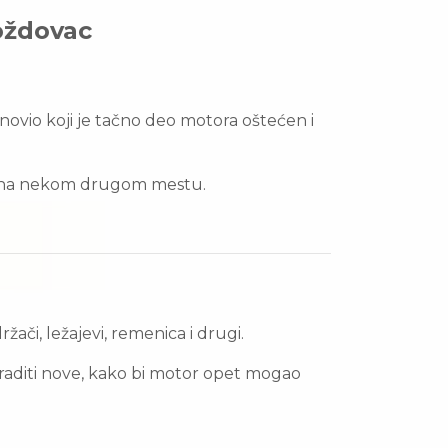
oždovac
anovio koji je tačno deo motora oštećen i
veš na nekom drugom mestu.
žači, ležajevi, remenica i drugi.
graditi nove, kako bi motor opet mogao