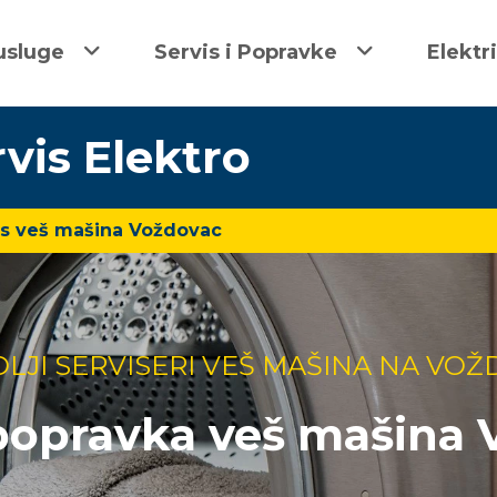
usluge
Servis i Popravke
Elektr
rvis Elektro
is veš mašina Voždovac
LJI SERVISERI VEŠ MAŠINA NA VO
 popravka veš mašina