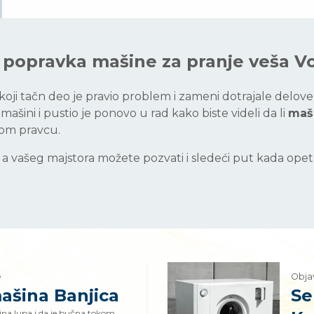
i popravka mašine za pranje veša 
 koji tačn deo je pravio problem i zameni dotrajale delo
ašini i pustio je ponovo u rad kako biste videli da li
maši
nom pravcu.
a, a vašeg majstora možete pozvati i sledeći put kada op
e
Obja
mašina Banjica
Se
ina lupa i da je bučna tokom