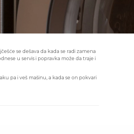
Najčešće se dešava da kada se radi zamena
dnese u servis i popravka može da traje i
aku pa i veš mašinu, a kada se on pokvari