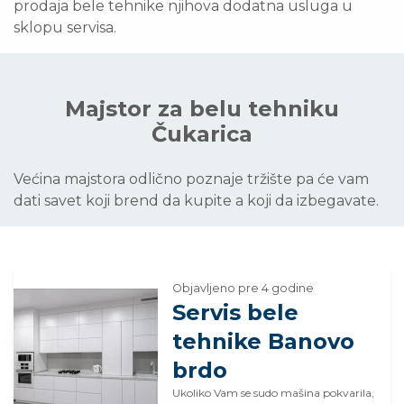
prodaja bele tehnike njihova dodatna usluga u
sklopu servisa.
Majstor za belu tehniku
Čukarica
Većina majstora odlično poznaje tržište pa će vam
dati savet koji brend da kupite a koji da izbegavate.
Objavljeno pre 4 godine
Servis bele
tehnike Banovo
brdo
Ukoliko Vam se sudo mašina pokvarila,