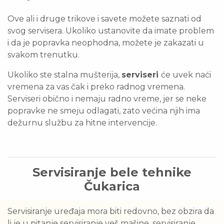
Ove ali i druge trikove i savete možete saznati od
svog servisera. Ukoliko ustanovite da imate problem
i da je popravka neophodna, možete je zakazati u
svakom trenutku.
Ukoliko ste stalna mušterija,
serviseri
će uvek naći
vremena za vas čak i preko radnog vremena.
Serviseri obično i nemaju radno vreme, jer se neke
popravke ne smeju odlagati, zato većina njih ima
dežurnu službu za hitne intervencije.
Servisiranje bele tehnike
Čukarica
Servisiranje uređaja mora biti redovno, bez obzira da
li je u pitanje servisiranje veš mašine, servisiranje