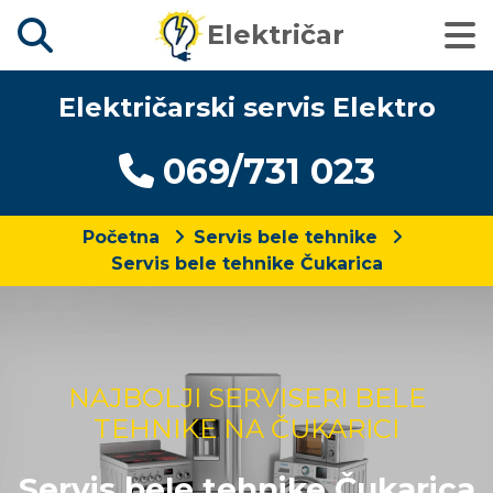
Električar
Električarski servis Elektro
069/731 023
Početna
Servis bele tehnike
Servis bele tehnike Čukarica
NAJBOLJI SERVISERI BELE
TEHNIKE NA ČUKARICI
Servis bele tehnike Čukarica