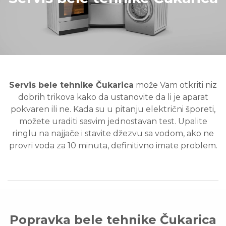
Servis bele tehnike Čukarica
može Vam otkriti niz
dobrih trikova kako da ustanovite da li je aparat
pokvaren ili ne. Kada su u pitanju električni šporeti,
možete uraditi sasvim jednostavan test. Upalite
ringlu na najjače i stavite džezvu sa vodom, ako ne
provri voda za 10 minuta, definitivno imate problem.
Popravka bele tehnike Čukarica