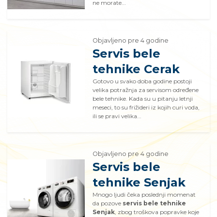
ne morate...
Objavljeno pre 4 godine
Servis bele
tehnike Cerak
Gotovo u svako doba godine postoji
velika potražnja za servisom određene
bele tehnike. Kada su u pitanju letnji
meseci, to su frižideri iz kojih curi voda,
ili se pravi velika...
Objavljeno pre 4 godine
Servis bele
tehnike Senjak
Mnogo ljudi čeka poslednji momenat
da pozove
servis bele tehnike
Senjak
, zbog troškova popravke koje