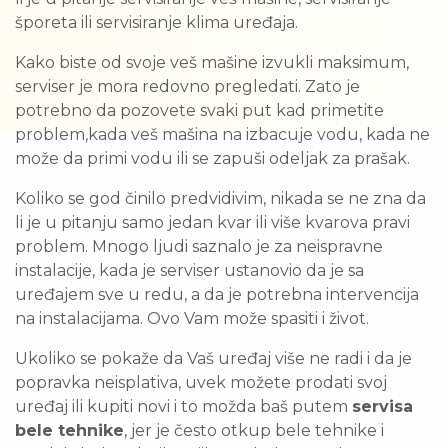
šporeta ili servisiranje klima uređaja.
Kako biste od svoje veš mašine izvukli maksimum,
serviser je mora redovno pregledati. Zato je
potrebno da pozovete svaki put kad primetite
problem,kada veš mašina na izbacuje vodu, kada ne
može da primi vodu ili se zapuši odeljak za prašak.
Koliko se god činilo predvidivim, nikada se ne zna da
li je u pitanju samo jedan kvar ili više kvarova pravi
problem. Mnogo ljudi saznalo je za neispravne
instalacije, kada je serviser ustanovio da je sa
uređajem sve u redu, a da je potrebna intervencija
na instalacijama. Ovo Vam može spasiti i život.
Ukoliko se pokaže da Vaš uređaj više ne radi i da je
popravka neisplativa, uvek možete prodati svoj
uređaj ili kupiti novi i to možda baš putem
servisa
bele tehnike
, jer je često otkup bele tehnike i