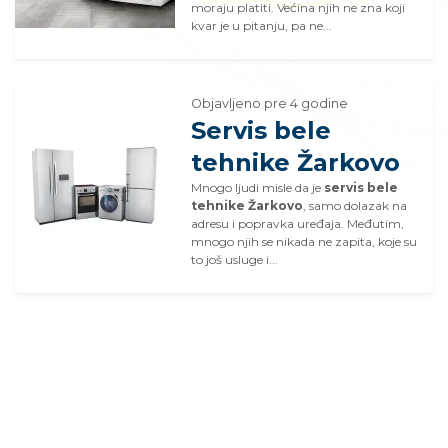
moraju platiti. Većina njih ne zna koji
kvar je u pitanju, pa ne...
Objavljeno pre 4 godine
Servis bele
tehnike Žarkovo
Mnogo ljudi misle da je
servis bele
tehnike Žarkovo
, samo dolazak na
adresu i popravka uređaja. Međutim,
mnogo njih se nikada ne zapita, koje su
to još usluge i...