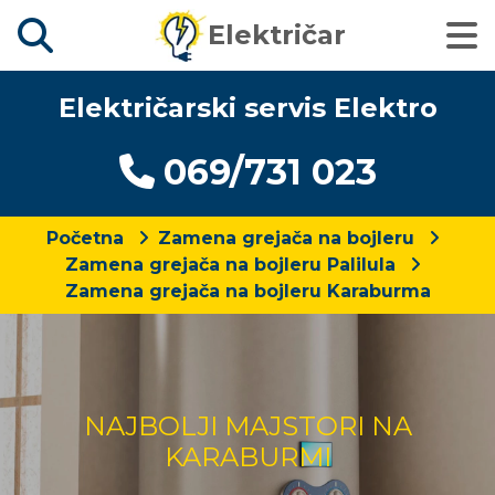
Električar
Električarski servis Elektro
069/731 023
Početna
Zamena grejača na bojleru
Zamena grejača na bojleru Palilula
Zamena grejača na bojleru Karaburma
NAJBOLJI MAJSTORI NA
KARABURMI