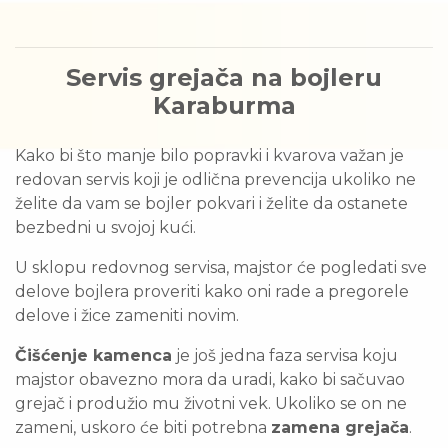
Servis grejača na bojleru
Karaburma
Kako bi što manje bilo popravki i kvarova važan je
redovan servis koji je odlična prevencija ukoliko ne
želite da vam se bojler pokvari i želite da ostanete
bezbedni u svojoj kući.
U sklopu redovnog servisa, majstor će pogledati sve
delove bojlera proveriti kako oni rade a pregorele
delove i žice zameniti novim.
Čišćenje kamenca
je još jedna faza servisa koju
majstor obavezno mora da uradi, kako bi sačuvao
grejač i produžio mu životni vek. Ukoliko se on ne
zameni, uskoro će biti potrebna
zamena grejača
.