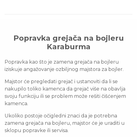
Popravka grejača na bojleru
Karaburma
Popravka kao što je zamena grejača na bojleru
iziskuje angažovanje ozbiljnog majstora za bojler.
Majstor će pregledati grejač i ustanoviti da li se
nakupilo toliko kamenca da grejač više na obavlja
svoju funkciju ili se problem može rešiti čišćenjem
kamenca.
Ukoliko postoje očigledni znaci da je potrebna
zamena grejača na bojleru, majstor će je uraditi u
sklopu popravke ili servisa.