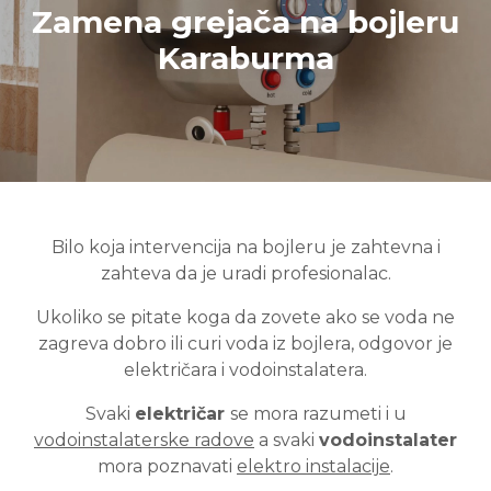
Zamena grejača na bojleru
Karaburma
Bilo koja intervencija na bojleru je zahtevna i
zahteva da je uradi profesionalac.
Ukoliko se pitate koga da zovete ako se voda ne
zagreva dobro ili curi voda iz bojlera, odgovor je
električara i vodoinstalatera.
Svaki
električar
se mora razumeti i u
vodoinstalaterske radove
a svaki
vodoinstalater
mora poznavati
elektro instalacije
.