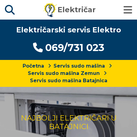
Električar
Električarski servis Elektro
069/731 023
Početna
Servis sudo mašina
Servis sudo mašina Zemun
Servis sudo mašina Batajnica
NAJBOLJI ELEKTRIČARI U
BATAJNICI