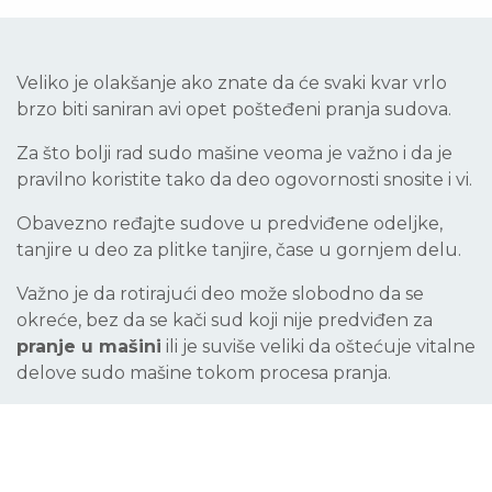
Veliko je olakšanje ako znate da će svaki kvar vrlo
brzo biti saniran avi opet pošteđeni pranja sudova.
Za što bolji rad sudo mašine veoma je važno i da je
pravilno koristite tako da deo ogovornosti snosite i vi.
Obavezno ređajte sudove u predviđene odeljke,
tanjire u deo za plitke tanjire, čase u gornjem delu.
Važno je da rotirajući deo može slobodno da se
okreće, bez da se kači sud koji nije predviđen za
pranje u mašini
ili je suviše veliki da oštećuje vitalne
delove sudo mašine tokom procesa pranja.