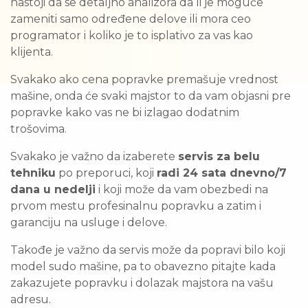
nastoji da se detaljno analizora da li je moguće
zameniti samo određene delove ili mora ceo
programator i koliko je to isplativo za vas kao
klijenta.
Svakako ako cena popravke premašuje vrednost
mašine, onda će svaki majstor to da vam objasni pre
popravke kako vas ne bi izlagao dodatnim
trošovima.
Svakako je važno da izaberete
servis za belu
tehniku
po preporuci, koji
radi 24 sata dnevno/7
dana u nedelji
i koji može da vam obezbedi na
prvom mestu profesinalnu popravku a zatim i
garanciju na usluge i delove.
Takođe je važno da servis može da popravi bilo koji
model sudo mašine, pa to obavezno pitajte kada
zakazujete popravku i dolazak majstora na vašu
adresu.