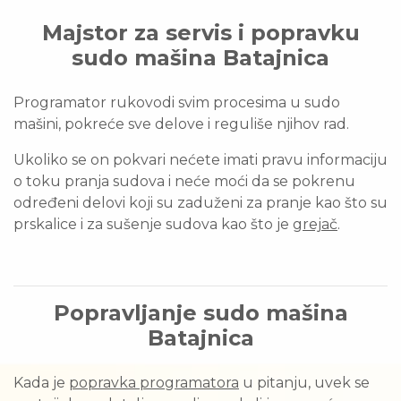
Majstor za servis i popravku
sudo mašina Batajnica
Programator rukovodi svim procesima u sudo
mašini, pokreće sve delove i reguliše njihov rad.
Ukoliko se on pokvari nećete imati pravu informaciju
o toku pranja sudova i neće moći da se pokrenu
određeni delovi koji su zaduženi za pranje kao što su
prskalice i za sušenje sudova kao što je
grejač
.
Popravljanje sudo mašina
Batajnica
Kada je
popravka programatora
u pitanju, uvek se