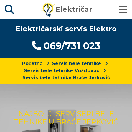
Električar
Električarski servis Elektro
069/731 023
Početna
Servis bele tehnike
Servis bele tehnike Voždovac
Servis bele tehnike Braće Jerković
NAJBOLJI SERVISERI BELE
TEHNIKE U BRAĆE JERKOVIĆ