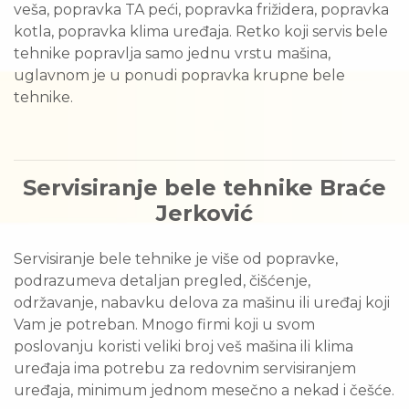
veša, popravka TA peći, popravka frižidera, popravka
kotla, popravka klima uređaja. Retko koji servis bele
tehnike popravlja samo jednu vrstu mašina,
uglavnom je u ponudi popravka krupne bele
tehnike.
Servisiranje bele tehnike
Braće
Jerković
Servisiranje bele tehnike je više od popravke,
podrazumeva detaljan pregled, čišćenje,
održavanje, nabavku delova za mašinu ili uređaj koji
Vam je potreban. Mnogo firmi koji u svom
poslovanju koristi veliki broj veš mašina ili klima
uređaja ima potrebu za redovnim servisiranjem
uređaja, minimum jednom mesečno a nekad i češće.