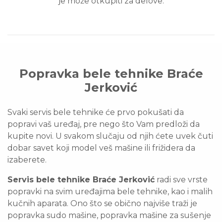
je može otkupiti za delove.
Popravka bele tehnike
Braće
Jerković
Svaki servis bele tehnike će prvo pokušati da
popravi vaš uređaj, pre nego što Vam predloži da
kupite novi. U svakom slučaju od njih ćete uvek čuti
dobar savet koji model veš mašine ili frižidera da
izaberete.
Servis bele tehnike Braće Jerković
radi sve vrste
popravki na svim uređajima bele tehnike, kao i malih
kučnih aparata. Ono što se obično najviše traži je
popravka sudo mašine, popravka mašine za sušenje