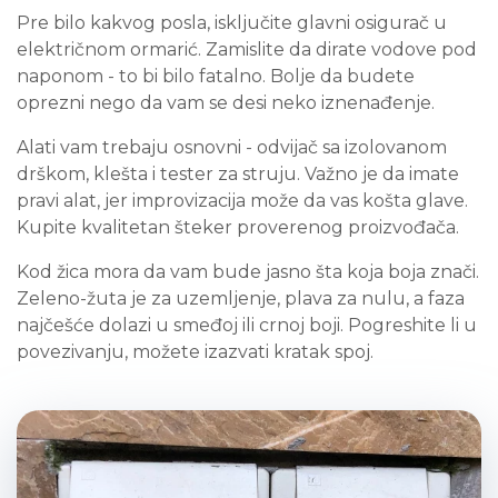
Pre bilo kakvog posla, isključite glavni osigurač u
električnom ormarić. Zamislite da dirate vodove pod
naponom - to bi bilo fatalno. Bolje da budete
oprezni nego da vam se desi neko iznenađenje.
Alati vam trebaju osnovni - odvijač sa izolovanom
drškom, klešta i tester za struju. Važno je da imate
pravi alat, jer improvizacija može da vas košta glave.
Kupite kvalitetan šteker proverenog proizvođača.
Kod žica mora da vam bude jasno šta koja boja znači.
Zeleno-žuta je za uzemljenje, plava za nulu, a faza
najčešće dolazi u smeđoj ili crnoj boji. Pogreshite li u
povezivanju, možete izazvati kratak spoj.