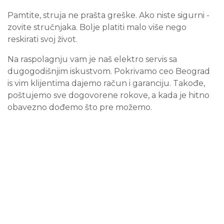
Pamtite, struja ne prašta greške. Ako niste sigurni -
zovite stručnjaka. Bolje platiti malo više nego
reskirati svoj život.
Na raspolagnju vam je naš elektro servis sa
dugogodišnjim iskustvom. Pokrivamo ceo Beograd
is vim klijentima dajemo račun i garanciju. Takođe,
poštujemo sve dogovorene rokove, a kada je hitno
obavezno dođemo što pre možemo.