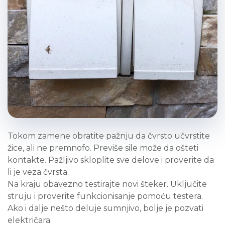
Tokom zamene obratite pažnju da čvrsto učvrstite
žice, ali ne premnofo. Previše sile može da ošteti
kontakte. Pažljivo skloplite sve delove i proverite da
li je veza čvrsta.
Na kraju obavezno testirajte novi šteker. Uključite
struju i proverite funkcionisanje pomoću testera.
Ako i dalje nešto deluje sumnjivo, bolje je pozvati
električara.