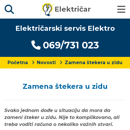
Električar
Električarski servis Elektro
069/731 023
Početna
Novosti
Zamena štekera u zidu
Zamena štekera u zidu
Svako jednom dođe u situaciju da mora da
zameni šteker u zidu. Nije to komplikovano, ali
treba voditi računa o nekoliko važnih stvari.