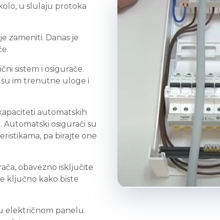
kolo, u slulaju protoka
 je zameniti. Danas je
če.
ični sistem i osigurače.
e su im trenutne uloge i
kapaciteti automatskih
 Automatski osigurači su
ristikama, pa birajte one
ča, obavezno isključite
e ključno kako biste
a u električnom panelu.