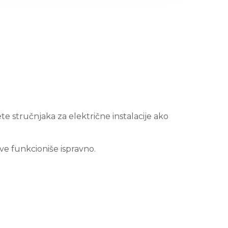
 stručnjaka za električne instalacije ako
sve funkcioniše ispravno.