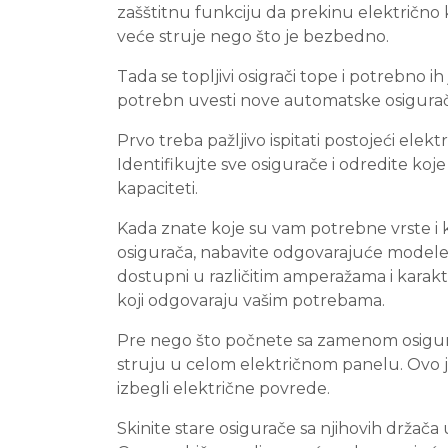
zašštitnu funkciju da prekinu električno 
veće struje nego što je bezbedno.
Tada se topljivi osigrači tope i potrebno ih
potrebn uvesti nove automatske osigura
Prvo treba pažljivo ispitati postojeći elektr
Identifikujte sve osigurače i odredite koj
kapaciteti.
Kada znate koje su vam potrebne vrste i 
osigurača, nabavite odgovarajuće modele.
dostupni u različitim amperažama i karakte
koji odgovaraju vašim potrebama.
Pre nego što počnete sa zamenom osigura
struju u celom električnom panelu. Ovo j
izbegli električne povrede.
Skinite stare osigurače sa njihovih držač