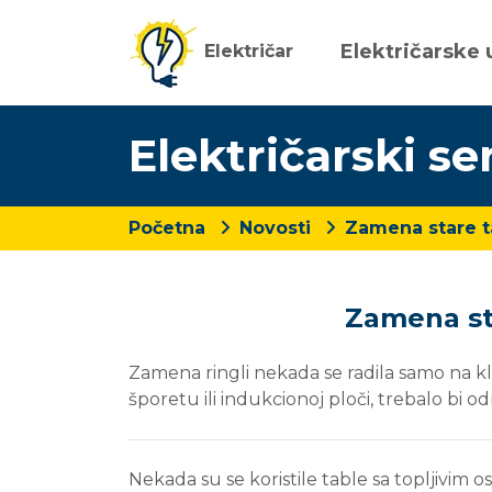
Električarske 
Električar
Električarski se
Početna
Novosti
Zamena stare t
Zamena st
Zamena ringli nekada se radila samo na kla
šporetu ili indukcionoj ploči, trebalo bi o
Nekada su se koristile table sa topljivim os