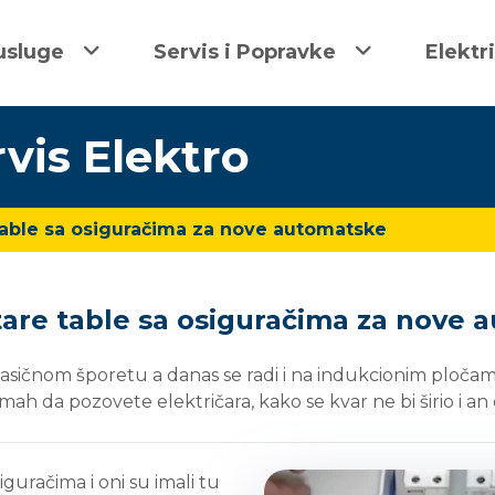
usluge
Servis i Popravke
Elektr
rvis Elektro
able sa osiguračima za nove automatske
are table sa osiguračima za nove 
sičnom šporetu a danas se radi i na indukcionim pločama. 
dmah da pozovete električara, kako se kvar ne bi širio i a
iguračima i oni su imali tu