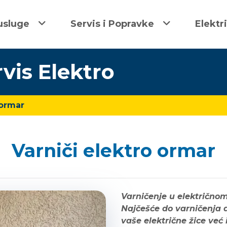
usluge
Servis i Popravke
Elektr
rvis Elektro
 ormar
Varniči elektro ormar
Varničenje u električno
Najčešće do varničenja 
vaše električne žice već i