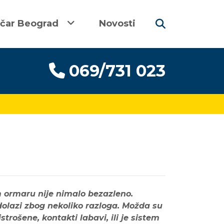
ičar Beograd
Novosti
069/731 023
m ormaru nije nimalo bezazleno.
dolazi zbog nekoliko razloga. Možda su
strošene, kontakti labavi, ili je sistem