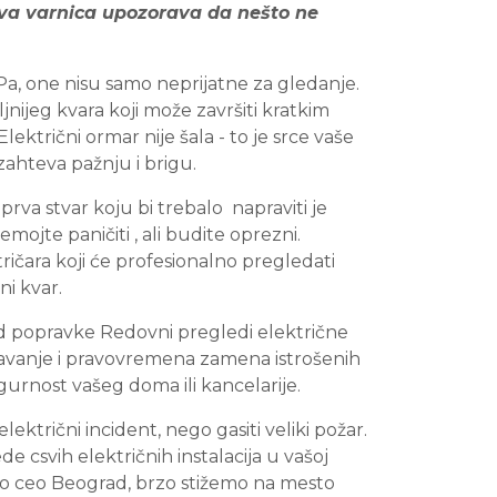
va varnica upozorava da nešto ne
Pa, one nisu samo neprijatne za gledanje.
jnijeg kvara koji može završiti kratkim
lektrični ormar nije šala - to je srce vaše
 zahteva pažnju i brigu.
 prva stvar koju bi trebalo napraviti je
Nemojte paničiti , ali budite oprezni.
ičara koji će profesionalno pregledati
ni kvar.
od popravke Redovni pregledi električne
ržavanje i pravovremena zamena istrošenih
urnost vašeg doma ili kancelarije.
lektrični incident, nego gasiti veliki požar.
e csvih električnih instalacija u vašoj
mo ceo Beograd, brzo stižemo na mesto