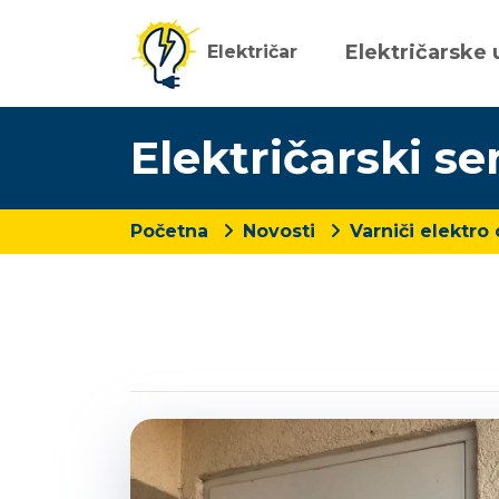
Električarske 
Električar
Električarski se
Početna
Novosti
Varniči elektro