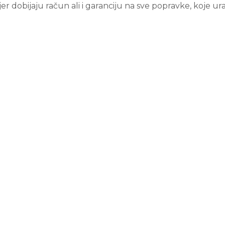
 jer dobijaju račun ali i garanciju na sve popravke, koje 
Mail za reklamacije: hidroelektra3@gmail.com