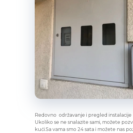
Redovno održavanje i pregled instalacije nis
Ukoliko se ne snalazite sami, možete pozva
kući.Sa vama smo 24 sata i možete nas po