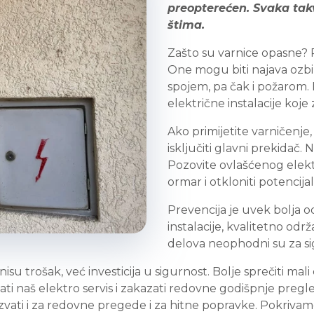
preopterećen. Svaka tak
štima.
Zašto su varnice opasne? 
One mogu biti najava ozbil
spojem, pa čak i požarom. E
električne instalacije koje
Ako primijetite varničenje,
isključiti glavni prekidač. 
Pozovite ovlašćenog elektr
ormar i otkloniti potencijal
Prevencija je uvek bolja 
instalacije, kvalitetno od
delova neophodni su za sig
u trošak, već investicija u sigurnost. Bolje sprečiti mali e
ti naš elektro servis i zakazati redovne godišpnje pregled
zvati i za redovne pregede i za hitne popravke. Pokriva