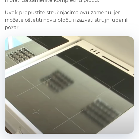
morati da zamenite kompletnu ploču.
Uvek prepustite stručnjacima ovu zamenu, jer
možete oštetiti novu ploču i izazvati strujni udar ili
požar.