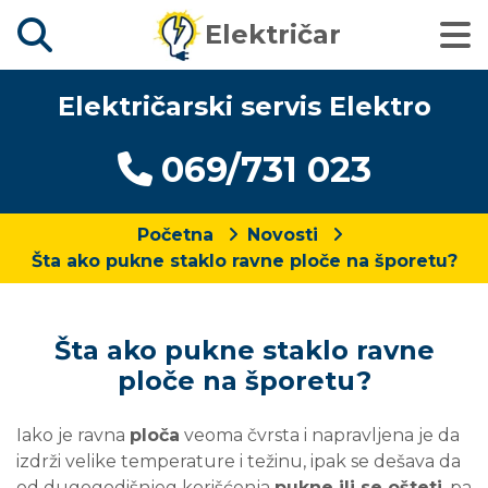
Električar
Električarski servis Elektro
069/731 023
Početna
Novosti
Šta ako pukne staklo ravne ploče na šporetu?
Šta ako pukne staklo ravne
ploče na šporetu?
Iako je ravna
ploča
veoma čvrsta i napravljena je da
izdrži velike temperature i težinu, ipak se dešava da
od dugogodišnjeg korišćenja
pukne ili se ošteti
, pa