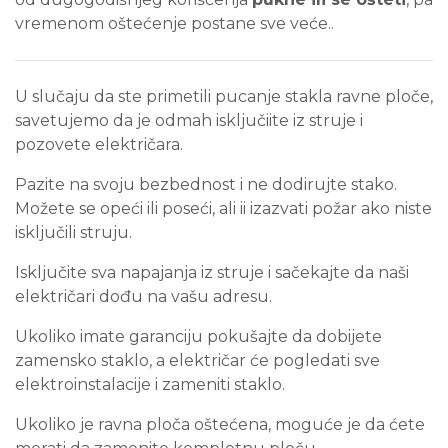
vremenom oštećenje postane sve veće..
U slučaju da ste primetili pucanje stakla ravne ploče,
savetujemo da je odmah isključiite iz struje i
pozovete električara.
Pazite na svoju bezbednost i ne dodirujte stako.
Možete se opeći ili poseći, ali ii izazvati požar ako niste
isključili struju.
Isključite sva napajanja iz struje i sačekajte da naši
električari dođu na vašu adresu.
Ukoliko imate garanciju pokušajte da dobijete
zamensko staklo, a električar će pogledati sve
elektroinstalacije i zameniti staklo.
Ukoliko je ravna ploča oštećena, moguće je da ćete