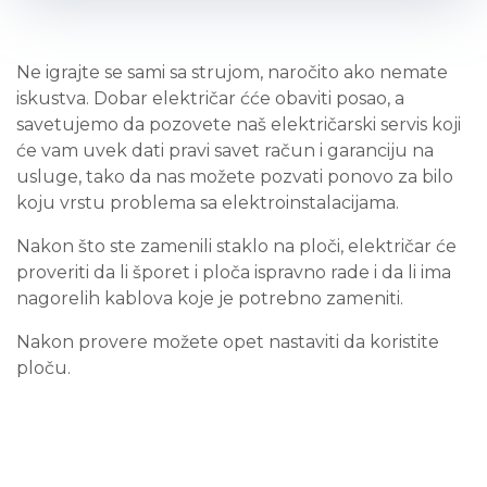
Ne igrajte se sami sa strujom, naročito ako nemate
iskustva. Dobar električar ćće obaviti posao, a
savetujemo da pozovete naš električarski servis koji
će vam uvek dati pravi savet račun i garanciju na
usluge, tako da nas možete pozvati ponovo za bilo
koju vrstu problema sa elektroinstalacijama.
Nakon što ste zamenili staklo na ploči, električar će
proveriti da li šporet i ploča ispravno rade i da li ima
nagorelih kablova koje je potrebno zameniti.
Nakon provere možete opet nastaviti da koristite
ploču.