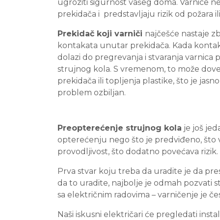
ugroziti sigurnost vašeg doma. Varnice ne
prekidača i predstavljaju rizik od požara i
Prekidač koji varniči
najčešće nastaje zbo
kontakata unutar prekidača. Kada kontakt
dolazi do pregrevanja i stvaranja varnica 
strujnog kola. S vremenom, to može dove
prekidača ili topljenja plastike, što je jas
problem ozbiljan.
Preopterećenje strujnog kola
je još jed
opterećenju nego što je predviđeno, što vo
provodljivost, što dodatno povećava rizik.
Prva stvar koju treba da uradite je da pres
da to uradite, najbolje je odmah pozvati 
sa električnim radovima – varničenje je č
Naši iskusni električari će pregledati instal