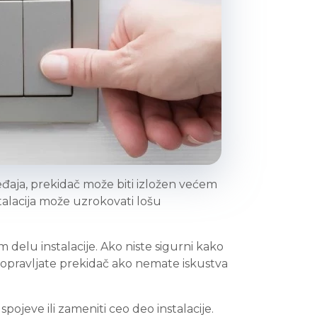
ređaja, prekidač može biti izložen većem
stalacija može uzrokovati lošu
m delu instalacije. Ako niste sigurni kako
 popravljate prekidač ako nemate iskustva
 spojeve ili zameniti ceo deo instalacije.