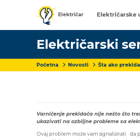
Električarske 
Električar
Električarski se
Početna
Novosti
Šta ako prekida
Varničenje prekidača nije nešto što tre
ukazivati na ozbiljne probleme sa elek
Ovaj problem može vam signalizirati da po