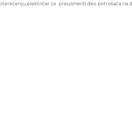
pterećenju,električar će preusmeriti deo potrošača na dr
Mail za reklamacije: hidroelektra3@gmail.com