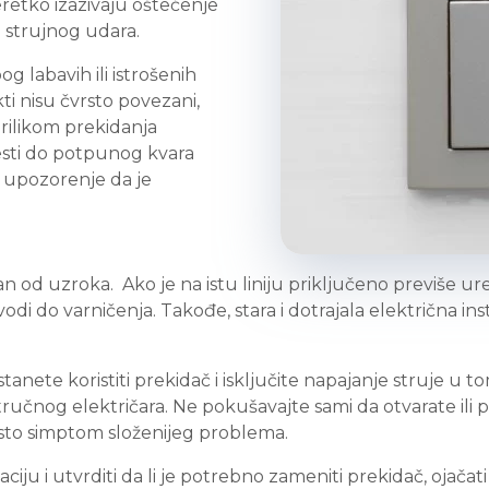
retko izazivaju oštećenje
li strujnog udara.
g labavih ili istrošenih
i nisu čvrsto povezani,
prilikom prekidanja
sti do potpunog kvara
no upozorenje da je
an od uzroka. Ako je na istu liniju priključeno previše u
di do varničenja. Takođe, stara i dotrajala električna in
tanete koristiti prekidač i isključite napajanje struje u to
stručnog električara. Ne pokušavajte sami da otvarate ili
esto simptom složenijeg problema.
aciju i utvrditi da li je potrebno zameniti prekidač, ojačati