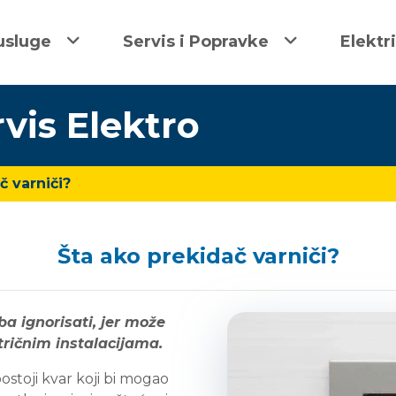
usluge
Servis i Popravke
Elektr
rvis Elektro
č varniči?
Šta ako prekidač varniči?
ba ignorisati, jer može
tričnim instalacijama.
stoji kvar koji bi mogao