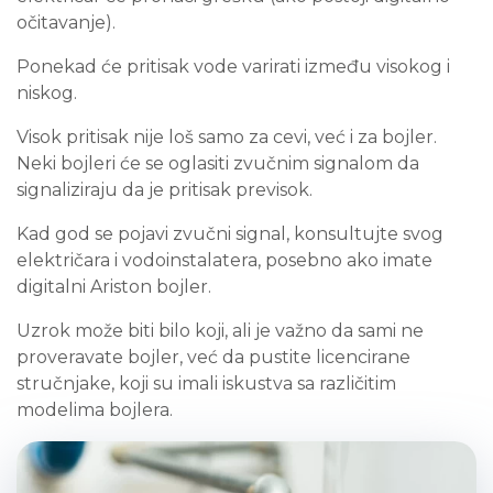
očitavanje).
Ponekad će pritisak vode varirati između visokog i
niskog.
Visok pritisak nije loš samo za cevi, već i za bojler.
Neki bojleri će se oglasiti zvučnim signalom da
signaliziraju da je pritisak previsok.
Kad god se pojavi zvučni signal, konsultujte svog
električara i vodoinstalatera, posebno ako imate
digitalni Ariston bojler.
Uzrok može biti bilo koji, ali je važno da sami ne
proveravate bojler, već da pustite licencirane
stručnjake, koji su imali iskustva sa različitim
modelima bojlera.