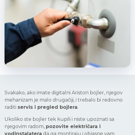
Svakako, ako imate digitalni Ariston bojler, njegov
mehanizam je malo drugačiji, i trebalo bi redovno
raditi
servis i pregled bojlera
.
Ukoliko ste bojler tek kupili i niste upoznati sa
njegovim radom,
pozovite električara i
vodinstalatera
da ga montiraju i objasne vam