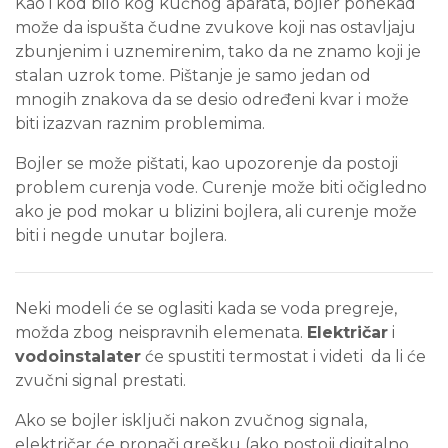
Kao i kod bilo kog kućnog aparata, bojler ponekad
može da ispušta čudne zvukove koji nas ostavljaju
zbunjenim i uznemirenim, tako da ne znamo koji je
stalan uzrok tome. Pištanje je samo jedan od
mnogih znakova da se desio određeni kvar i može
biti izazvan raznim problemima.
Bojler se može pištati, kao upozorenje da postoji
problem curenja vode. Curenje može biti očigledno
ako je pod mokar u blizini bojlera, ali curenje može
biti i negde unutar bojlera.
Neki modeli će se oglasiti kada se voda pregreje,
možda zbog neispravnih elemenata.
Električar
i
vodoinstalater
će spustiti termostat i videti da li će
zvučni signal prestati.
Ako se bojler isključi nakon zvučnog signala,
električar će pronači grešku (ako postoji digitalno