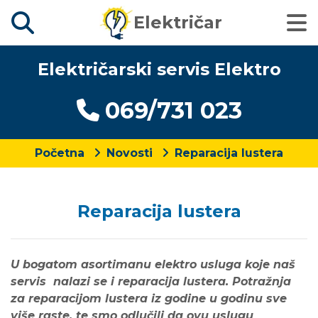
Električar
Električarski servis Elektro
069/731 023
Početna
Novosti
Reparacija lustera
Reparacija lustera
U bogatom asortimanu elektro usluga koje naš
servis nalazi se i reparacija lustera. Potražnja
za reparacijom lustera iz godine u godinu sve
više raste, te smo odlučili da ovu uslugu