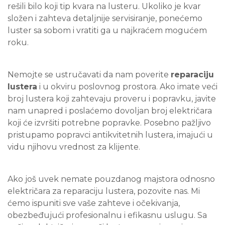
rešili bilo koji tip kvara na lusteru. Ukoliko je kvar
složen i zahteva detaljnije servisiranje, ponećemo
luster sa sobom i vratiti ga u najkraćem mogućem
roku.
Nemojte se ustručavati da nam poverite
reparaciju
lustera
i u okviru poslovnog prostora. Ako imate veći
broj lustera koji zahtevaju proveru i popravku, javite
nam unapred i poslaćemo dovoljan broj električara
koji će izvršiti potrebne popravke. Posebno pažljivo
pristupamo popravci antikvitetnih lustera, imajući u
vidu njihovu vrednost za klijente.
Ako još uvek nemate pouzdanog majstora odnosno
električara za reparaciju lustera, pozovite nas. Mi
ćemo ispuniti sve vaše zahteve i očekivanja,
obezbeđujući profesionalnu i efikasnu uslugu. Sa