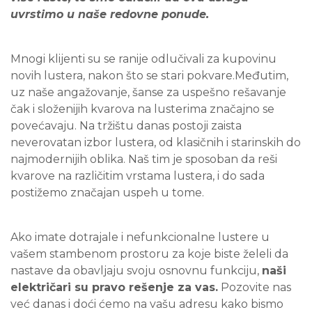
uvrstimo u naše redovne ponude.
Mnogi klijenti su se ranije odlučivali za kupovinu
novih lustera, nakon što se stari pokvare.Međutim,
uz naše angažovanje, šanse za uspešno rešavanje
čak i složenijih kvarova na lusterima značajno se
povećavaju. Na tržištu danas postoji zaista
neverovatan izbor lustera, od klasičnih i starinskih do
najmodernijih oblika. Naš tim je sposoban da reši
kvarove na različitim vrstama lustera, i do sada
postižemo značajan uspeh u tome.
Ako imate dotrajale i nefunkcionalne lustere u
vašem stambenom prostoru za koje biste želeli da
nastave da obavljaju svoju osnovnu funkciju,
naši
električari su pravo rešenje za vas.
Pozovite nas
već danas i doći ćemo na vašu adresu kako bismo