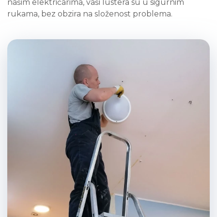
našim električarima, vaši lustera su u sigurnim
rukama, bez obzira na složenost problema.