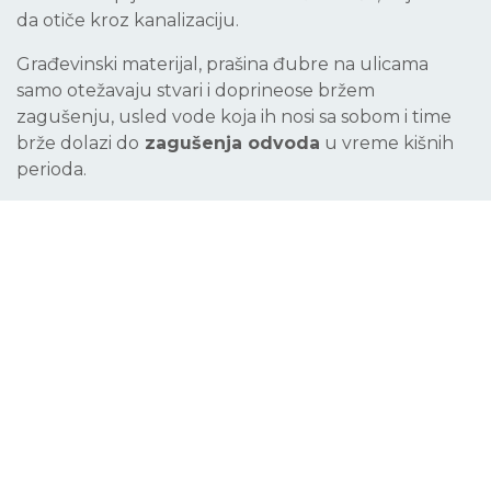
da otiče kroz kanalizaciju.
Građevinski materijal, prašina đubre na ulicama
samo otežavaju stvari i doprineose bržem
zagušenju, usled vode koja ih nosi sa sobom i time
brže dolazi do
zagušenja odvoda
u vreme kišnih
perioda.