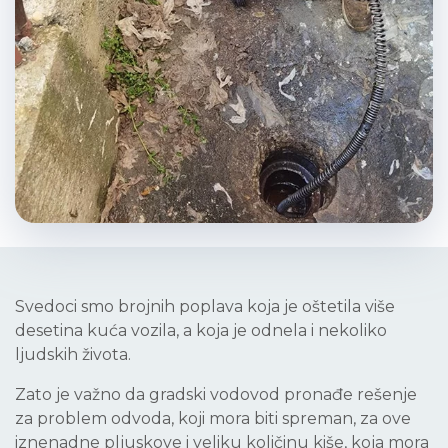
Svedoci smo brojnih poplava koja je oštetila više
desetina kuća vozila, a koja je odnela i nekoliko
ljudskih života.
Zato je važno da gradski vodovod pronađe rešenje
za problem odvoda, koji mora biti spreman, za ove
iznenadne pljuskove i veliku količinu kiše, koja mora