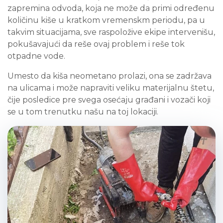
zapremina odvoda, koja ne može da primi određenu
količinu kiše u kratkom vremenskm periodu, pa u
takvim situacijama, sve raspoložive ekipe intervenišu,
pokušavajući da reše ovaj problem i reše tok
otpadne vode.
Umesto da kiša neometano prolazi, ona se zadržava
na ulicama i može napraviti veliku materijalnu štetu,
čije posledice pre svega osećaju građani i vozači koji
se u tom trenutku našu na toj lokaciji.