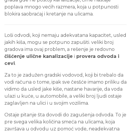
poplava mnogo većih razmera, koja u potpunosti
blokira saobraćaj i kretanje na ulicama.
Loši odvodi, koji nemaju adekvatana kapacitet, usled
jakih kiša, mogu se potpuno zapušiti. veliki broj
gradova ima ovaj problem, a rešenje je redovno
čišćenje ulične kanalizacije
i
provera odvoda i
cevi
.
Za to je zadužen gradski vodovod, koji bi trebalo da
vodi računa o tome, ipak sve česšće imamo priliku da
vidimo da usled jake kiše, nastane havarije, da voda
ulazi u kuće, u automobile, a veliki broj ljudi ostaje
zaglavljen na ulici i u svojim vozilima.
Ostaje pitanje šta dovodi do zagušenja odvoda. To je
pre svega velika količina smeća na ulicama, koja
završava u odvodu uz pomoć vode, neadekvatna