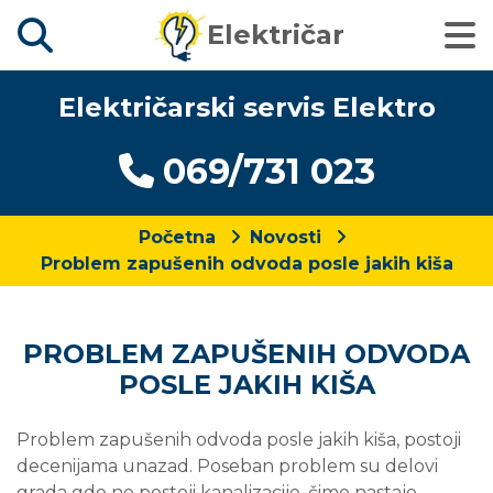
Električar
Električarski servis Elektro
069/731 023
Početna
Novosti
Problem zapušenih odvoda posle jakih kiša
PROBLEM ZAPUŠENIH ODVODA
POSLE JAKIH KIŠA
Problem zapušenih odvoda posle jakih kiša, postoji
decenijama unazad. Poseban problem su delovi
grada gde ne postoji kanalizacije, čime nastaje