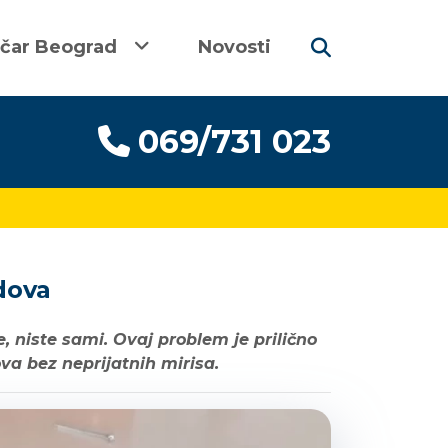
ičar Beograd
Novosti
069/731 023
dova
e, niste sami. Ovaj problem je prilično
va bez neprijatnih mirisa.