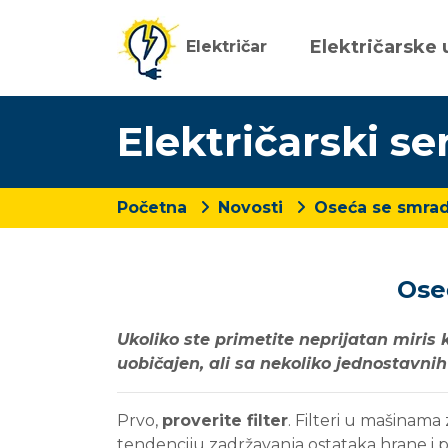
Električarske 
Električar
Električarski se
Početna
Novosti
Oseća se smrad
Ose
Ukoliko ste primetite neprijatan miris 
uobičajen, ali sa nekoliko jednostavni
Prvo,
proverite filter
. Filteri u mašinama
tendenciju zadržavanja ostataka hrane i p