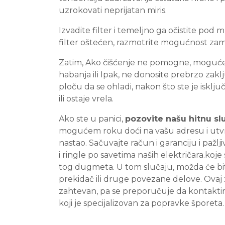
uzrokovati neprijatan miris.
Izvadite filter i temeljno ga očistite pod
filter oštećen, razmotrite mogućnost za
Zatim, Ako čišćenje ne pomogne, moguće j
habanja ili Ipak, ne donosite prebrzo zakl
ploču da se ohladi, nakon što ste je isključil
ili ostaje vrela.
Ako ste u panici,
pozovite našu hitnu sl
mogućem roku doći na vašu adresu i utvrd
nastao. Sačuvajte račun i garanciju i pažl
i ringle po savetima naših električara.koj
tog dugmeta. U tom slučaju, možda će bi
prekidač ili druge povezane delove. Ovaj 
zahtevan, pa se preporučuje da kontaktirat
koji je specijalizovan za popravke šporeta.