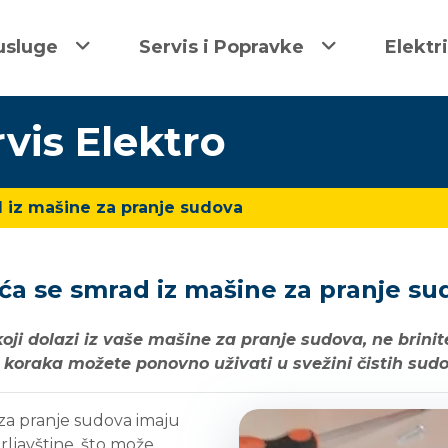
usluge
Servis i Popravke
Elektr
rvis Elektro
 iz mašine za pranje sudova
ća se smrad iz mašine za pranje su
koji dolazi iz vaše mašine za pranje sudova, ne brinit
h koraka možete ponovno uživati u svežini čistih sudo
 za pranje sudova imaju
rljavštine, što može