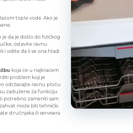
 mlazom tople vode. Ako je
mene.
e da je došlo do fizičkog
jučke, ostavite ravnu
i i vidite da li se ona hladi
užbu
koja će u najkraćem
iti problem koji je
jivo održavajte ravnu ploču
e su zadužene za funkciju
ti potrebno zameniti sam
zahvat može biti tehnički
e stručnjaka ili servisera