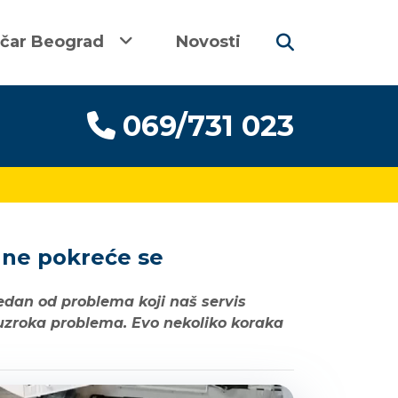
ičar Beograd
Novosti
069/731 023
 ne pokreće se
edan od problema koji naš servis
 uzroka problema. Evo nekoliko koraka