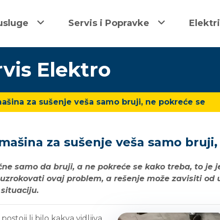
usluge
Servis i Popravke
Elektr
rvis Elektro
ašina za sušenje veša samo bruji, ne pokreće se
 mašina za sušenje veša samo bruji,
e samo da bruji, a ne pokreće se kako treba, to je j
 uzrokovati ovaj problem, a rešenje može zavisiti od
situaciju.
postoji li bilo kakva vidljiva