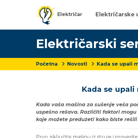
Električarske 
Električar
Električarski se
Početna
Novosti
Kada se upali m
Kada se upali
Kada vaša mašina za sušenje veša počn
uspešno rešava. Različiti faktori mogu
koje možete preduzeti kako biste rešili 
Prvo, isključite mašinu iz struje i proverite 