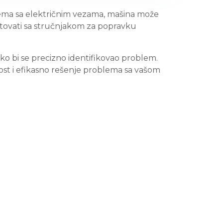
ema sa električnim vezama, mašina može
tovati sa stručnjakom za popravku
ako bi se precizno identifikovao problem.
nost i efikasno rešenje problema sa vašom