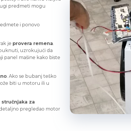
drugi predmeti mogu
predmete i ponovo
rak je
provera remena
.
puknuti, uzrokujući da
nji panel mašine kako biste
čno
. Ako se bubanj teško
že biti u motoru ili u
 stručnjaka za
 detaljno pregledao motor