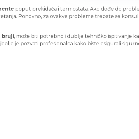
nente
poput prekidača i termostata. Ako dođe do probl
retanja. Ponovno, za ovakve probleme trebate se konsul
bruji
, može biti potrebno i dublje tehničko ispitivanje k
bolje je pozvati profesionalca kako biste osigurali sigur