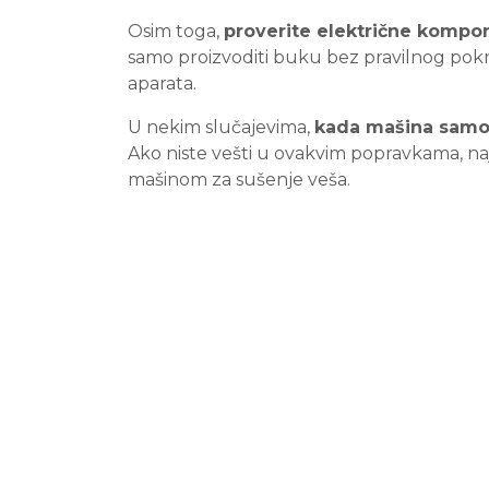
Osim toga,
proverite električne kompo
samo proizvoditi buku bez pravilnog pok
aparata.
U nekim slučajevima,
kada mašina samo 
Ako niste vešti u ovakvim popravkama, naj
mašinom za sušenje veša.