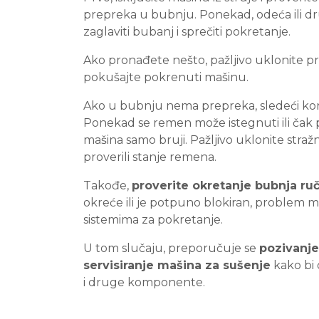
prepreka u bubnju. Ponekad, odeća ili 
zaglaviti bubanj i sprečiti pokretanje.
Ako pronađete nešto, pažljivo uklonite 
pokušajte pokrenuti mašinu.
Ako u bubnju nema prepreka, sledeći ko
Ponekad se remen može istegnuti ili čak 
mašina samo bruji. Pažljivo uklonite straž
proverili stanje remena.
Takođe,
proverite okretanje bubnja ru
okreće ili je potpuno blokiran, problem mo
sistemima za pokretanje.
U tom slučaju, preporučuje se
pozivanje
servisiranje mašina za sušenje
kako bi
i druge komponente.