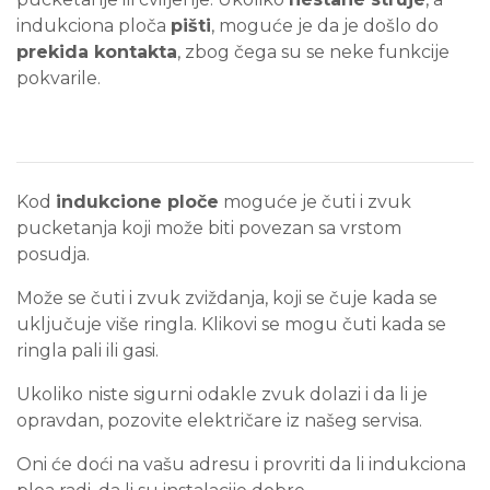
indukciona ploča
pišti
, moguće je da je došlo do
prekida kontakta
, zbog čega su se neke funkcije
pokvarile.
Kod
indukcione ploče
moguće je čuti i zvuk
pucketanja koji može biti povezan sa vrstom
posudja.
Može se čuti i zvuk zviždanja, koji se čuje kada se
uključuje više ringla. Klikovi se mogu čuti kada se
ringla pali ili gasi.
Ukoliko niste sigurni odakle zvuk dolazi i da li je
opravdan, pozovite električare iz našeg servisa.
Oni će doći na vašu adresu i provriti da li indukciona