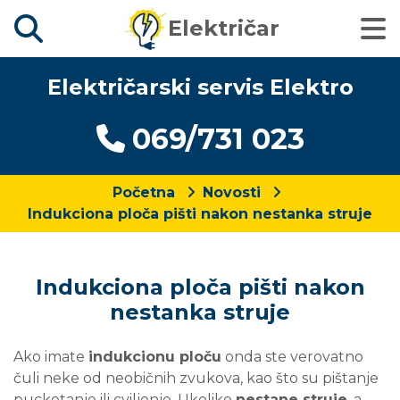
Električar
Električarski servis Elektro
069/731 023
Početna
Novosti
Indukciona ploča pišti nakon nestanka struje
Indukciona ploča pišti nakon
nestanka struje
Ako imate
indukcionu ploču
onda ste verovatno
čuli neke od neobičnih zvukova, kao što su pištanje
pucketanje ili cviljenje. Ukoliko
nestane struje
, a