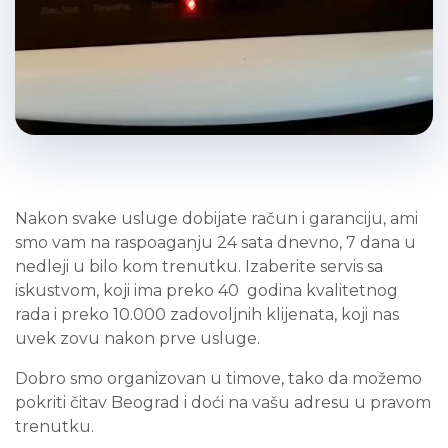
Nakon svake usluge dobijate račun i garanciju, ami
smo vam na raspoaganju 24 sata dnevno, 7 dana u
nedleji u bilo kom trenutku. Izaberite servis sa
iskustvom, koji ima preko 40 godina kvalitetnog
rada i preko 10.000 zadovoljnih klijenata, koji nas
uvek zovu nakon prve usluge.
Dobro smo organizovan u timove, tako da možemo
pokriti čitav Beograd i doći na vašu adresu u pravom
trenutku.