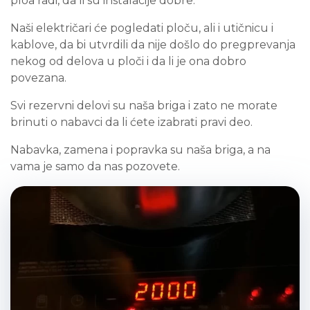
ploa radi, da li su instalacije dobre.
Naši električari će pogledati ploču, ali i utičnicu i
kablove, da bi utvrdili da nije došlo do pregprevanja
nekog od delova u ploči i da li je ona dobro
povezana.
Svi rezervni delovi su naša briga i zato ne morate
brinuti o nabavci da li ćete izabrati pravi deo.
Nabavka, zamena i popravka su naša briga, a na
vama je samo da nas pozovete.