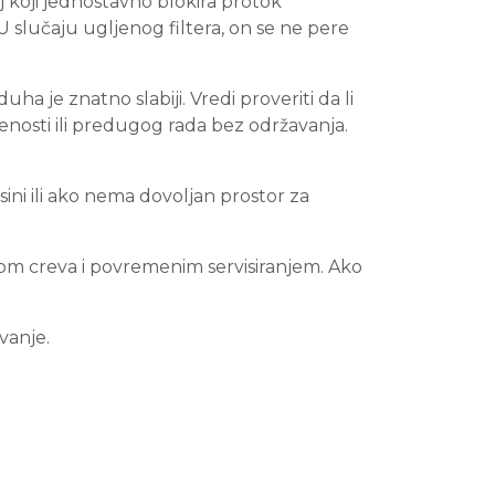
oj koji jednostavno blokira protok
U slučaju ugljenog filtera, on se ne pere
ha je znatno slabiji. Vredi proveriti da li
enosti ili predugog rada bez održavanja.
ini ili ako nema dovoljan prostor za
lom creva i povremenim servisiranjem. Ako
vanje.