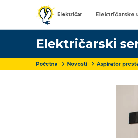
Električarske 
Električar
Električarski se
Početna
Novosti
Aspirator prest