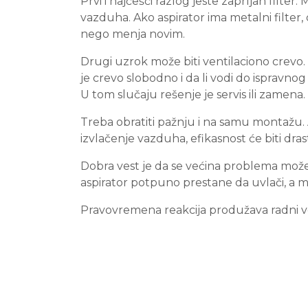
Prvi i najčešći razlog jeste zaprljan filte
vazduha. Ako aspirator ima metalni filter,
nego menja novim.
Drugi uzrok može biti ventilaciono crevo. A
je crevo slobodno i da li vodi do ispravn
U tom slučaju rešenje je servis ili zamena.
Treba obratiti pažnju i na samu montažu. A
izvlačenje vazduha, efikasnost će biti dra
Dobra vest je da se većina problema može
aspirator potpuno prestane da uvlači, a moto
Pravovremena reakcija produžava radni ve