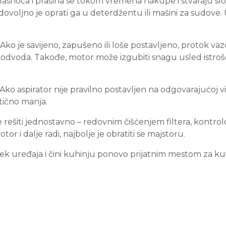
r. Masnoća i prašina se tokom vremena nakupe i stvaraju sl
 dovoljno je oprati ga u deterdžentu ili mašini za sudove. 
ko je savijeno, zapušeno ili loše postavljeno, protok vazdu
og odvoda. Takođe, motor može izgubiti snagu usled istroš
ko aspirator nije pravilno postavljen na odgovarajućoj vis
stično manja.
 rešiti jednostavno – redovnim čišćenjem filtera, kontro
r i dalje radi, najbolje je obratiti se majstoru.
k uređaja i čini kuhinju ponovo prijatnim mestom za ku