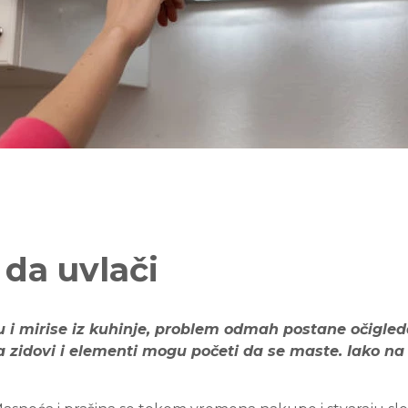
 da uvlači
 i mirise iz kuhinje, problem odmah postane očigledan
a zidovi i elementi mogu početi da se maste. Iako na 