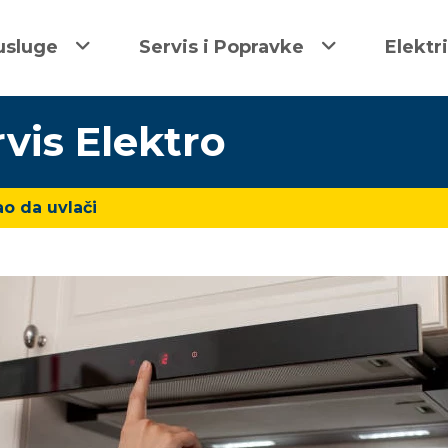
usluge
Servis i Popravke
Elektr
rvis Elektro
ao da uvlači