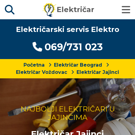
Električar
Električarski servis Elektro
069/731 023
Početna
Električar Beograd
Električar Voždovac
Električar Jajinci
NAJBOLJI ELEKTRIČARI U
JAJINCIMA
Električar Jajinci