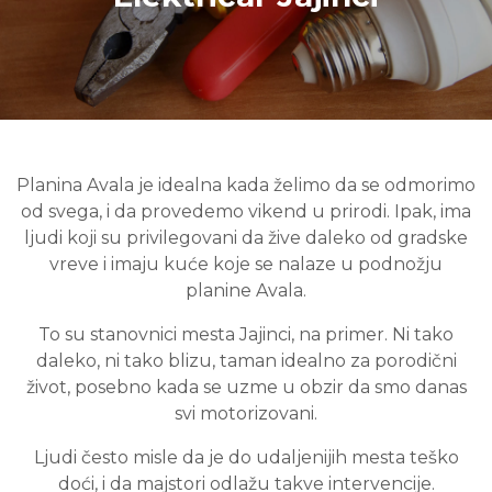
Planina Avala je idealna kada želimo da se odmorimo
od svega, i da provedemo vikend u prirodi. Ipak, ima
ljudi koji su privilegovani da žive daleko od gradske
vreve i imaju kuće koje se nalaze u podnožju
planine Avala.
To su stanovnici mesta Jajinci, na primer. Ni tako
daleko, ni tako blizu, taman idealno za porodični
život, posebno kada se uzme u obzir da smo danas
svi motorizovani.
Ljudi često misle da je do udaljenijih mesta teško
doći, i da majstori odlažu takve intervencije.