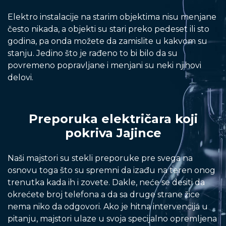
Elektro instalacije na starim objektima nisu menjane
često nikada, a objekti su stari preko pedeset ili sto
godina, pa onda možete da zamislite u kakvom su
stanju. Jedino što je rađeno to bi bilo da su
povremeno popravljane i menjani su neki njihovi
delovi.
Preporuka električara koji
pokriva Jajince
Naši majstori su stekli preporuke pre svega na
osnovu toga što su spremni da izađu na teren onog
trenutka kada ih i zovete. Dakle, neće se desiti da
okrećete broj telefona a da sa druge strane žice
nema niko da odgovori. Ako je hitna intervencija u
pitanju, majstori ulaze u svoja specijalno opremljena