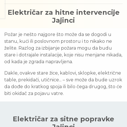
Električar za hitne intervencije
Jajinci
Požar je nešto najgore što može da se dogodi u
stanu, kući ili poslovnom prostoru i to nikako ne
želite. Razlog za izbijanje požara mogu da budu
stare i dotrajale instalacije, koje nisu menjane nikada,
od kada je zgrada napravljena.
Dakle, ovakve stare žice, kablovi, sklopke, električne
table, prekidači, utičnice... – sve može da bude uzrok
da dođe do kratkog spoja ili bilo čega drugog, što će
biti okidač za pojavu vatre.
Električar za sitne popravke
Jajinci