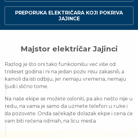
PREPORUKA ELEKTRIČARA KOJI POKRIVA
JAJINCE
Majstor električar Jajinci
Razlog je što oni tako funkcionišu već više od
trideset godina i ni na jedan poziv nisu zakasnili, a
kamoli da isti odbiju, jer nemaju vremena, nemaju
ljudi i slično tome.
Na naše ekipe se možete osloniti, pa ako nešto nije u
redu, na vama je samo da uzmete telefon u ruke i
da pozovete. Onda sačekajte dolazak ekpe i cena će
vam biti rečena odmah, na licu mesta.