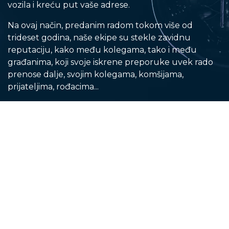
vozila i kreću put vaše adrese.
Na ovaj način, predanim radom tokom više od
trideset godina, naše ekipe su stekle zavidnu
reputaciju, kako među kolegama, tako i među
građanima, koji svoje iskrene preporuke uvek rado
prenose dalje, svojim kolegama, komšijama,
prijateljima, rođacima...