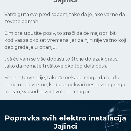
Vatra guta sve pred sobom, tako da je jako važno da
zovete odmah.
Čim pre uputite poziv, to znači da će majstori biti
kod vas za oko sat vremena, jer za njih nije važno koji
deo grada je u pitanju.
Još će vam se više dopasti to što je dolazak gratis,
tako da nemate troškove oko tog dela posla.
Sitne intervencije, takođe nekada mogu da budu i
hitne u isto vreme, kada se pokvari nešto zbog čega
običan, svakodnevni život nije moguć.
Popravka svih elektro instalacija
Jajinci