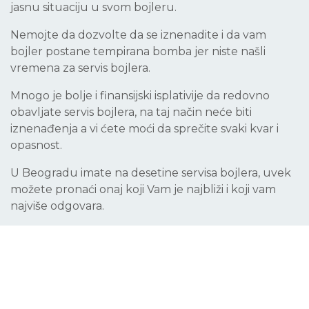
jasnu situaciju u svom bojleru.
Nemojte da dozvolte da se iznenadite i da vam
bojler postane tempirana bomba jer niste našli
vremena za servis bojlera.
Mnogo je bolje i finansijski isplativije da redovno
obavljate servis bojlera, na taj način neće biti
iznenađenja a vi ćete moći da sprečite svaki kvar i
opasnost.
U Beogradu imate na desetine servisa bojlera, uvek
možete pronaći onaj koji Vam je najbliži i koji vam
najviše odgovara.