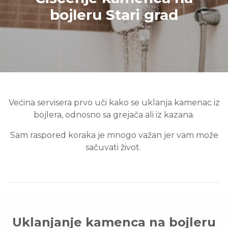
bojleru Stari grad
Većina servisera prvo uči kako se uklanja kamenac iz
bojlera, odnosno sa grejača ali iz kazana.
Sam raspored koraka je mnogo važan jer vam može
sačuvati život.
Uklanjanje kamenca na bojleru