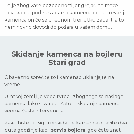
To je zbog vaše bezbednosti jer grejač ne može
doveka biti pod naslagama kamenca od zagrevanja
kamenca on će se u jednom trenutku zapaliti a to
neminovno dovodi do požara u vašem domu.
Skidanje kamenca na bojleru
Stari grad
Obavezno sprečite to i kamenac uklanjajte na
vreme.
U našoj zemlji je voda tvrda i zbog toga se naslage
kamenca lako stvaraju. Zato je skidanje kamenca
veoma česta intervencija.
Kako biste bili sigurni skidanje kamenca obavite dva
puta godišnje kao i
servis bojlera
, gde ćete znati