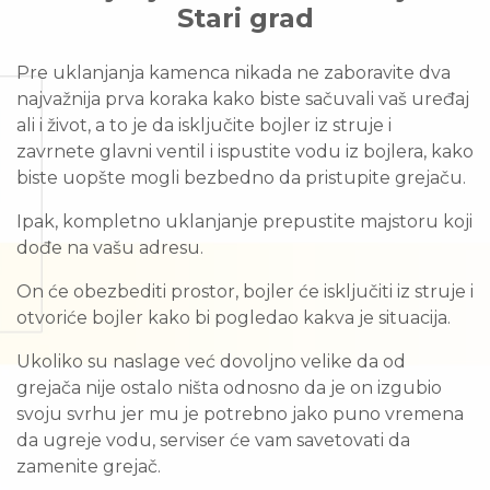
Stari grad
Pre uklanjanja kamenca nikada ne zaboravite dva
najvažnija prva koraka kako biste sačuvali vaš uređaj
ali i život, a to je da isključite bojler iz struje i
zavrnete glavni ventil i ispustite vodu iz bojlera, kako
biste uopšte mogli bezbedno da pristupite grejaču.
Ipak, kompletno uklanjanje prepustite majstoru koji
dođe na vašu adresu.
On će obezbediti prostor, bojler će isključiti iz struje i
otvoriće bojler kako bi pogledao kakva je situacija.
Ukoliko su naslage već dovoljno velike da od
grejača nije ostalo ništa odnosno da je on izgubio
svoju svrhu jer mu je potrebno jako puno vremena
da ugreje vodu, serviser će vam savetovati da
zamenite grejač.