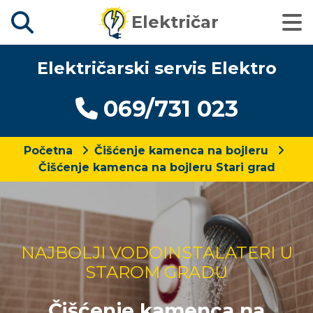
Električar
Električarski servis Elektro
069/731 023
Početna
Čišćenje kamenca na bojleru
Čišćenje kamenca na bojleru Stari grad
NAJBOLJI VODOINSTALATERI U
STAROM GRADU
Čišćenje kamenca na