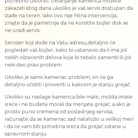
potrebno ukloniti. Uklanjanje kamenca možete
zakazati istog dana ukoliko je vaš servis dostupan da
izađe na teren. Iako ovo nije hitna intervencija,
znajte da je pametnije da ne koristite bojler dok se
ne uradi servis.
Serviser koji dođe na Vašu adresu,detaljno će
pogledati vaš bojler, kako bi ustanovio da li ima još
nekih oštećenih delova koje bi tebalo zameniti ili još
neki deo pravi problem.
Ukoliko je samo kamenac problem, on će ga
detaljno očistiti i proveriti u kakvom je stanju grejač.
Ukoliko su naslage kamenca bile male, možda imate
sreće i ne budete morali da menjate grejač, a ako je
prošlo puno vremena od poslednjeg servisa,
računajte da se kamenac sad nataložio u velikoj meri
i da će vam biti potrebna sreća da grejač ostane u
ispravnom stanju.