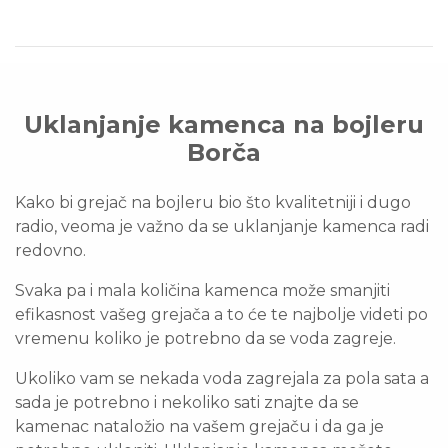
Uklanjanje kamenca na bojleru
Borča
Kako bi grejač na bojleru bio što kvalitetniji i dugo
radio, veoma je važno da se uklanjanje kamenca radi
redovno.
Svaka pa i mala količina kamenca može smanjiti
efikasnost vašeg grejača a to će te najbolje videti po
vremenu koliko je potrebno da se voda zagreje.
Ukoliko vam se nekada voda zagrejala za pola sata a
sada je potrebno i nekoliko sati znajte da se
kamenac nataložio na vašem grejaču i da ga je