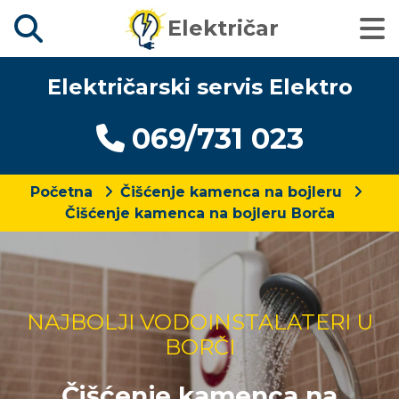
Električar
Električarski servis Elektro
069/731 023
Početna
Čišćenje kamenca na bojleru
Čišćenje kamenca na bojleru Borča
NAJBOLJI VODOINSTALATERI U
BORČI
Čišćenje kamenca na