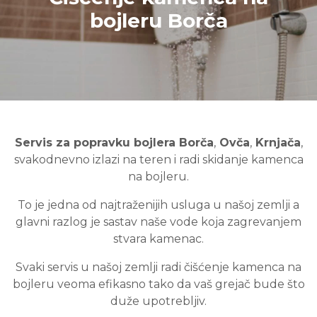
bojleru Borča
Servis za popravku bojlera Borča
,
Ovča
,
Krnjača
,
svakodnevno izlazi na teren i radi skidanje kamenca
na bojleru.
To je jedna od najtraženijih usluga u našoj zemlji a
glavni razlog je sastav naše vode koja zagrevanjem
stvara kamenac.
Svaki servis u našoj zemlji radi čišćenje kamenca na
bojleru veoma efikasno tako da vaš grejač bude što
duže upotrebljiv.